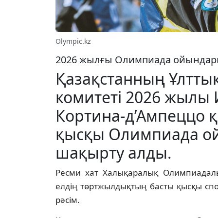
Olympic.kz
2026 жылғы Олимпиада ойындары 
Қазақстанның Ұлтт
комитеті 2026 жылы
Кортина-д’Ампеццо қ
қысқы Олимпиада о
шақырту алды.
Ресми хат Халықаралық Олимпиадалық
елдің төртжылдықтың басты қысқы сп
рәсім.