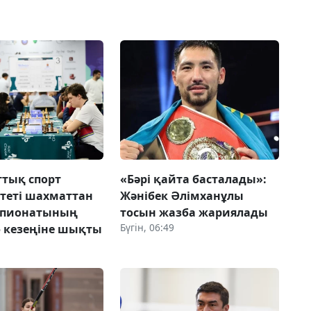
ттық спорт
«Бәрі қайта басталады»:
теті шахматтан
Жәнібек Әлімханұлы
мпионатының
тосын жазба жариялады
Бүгін, 06:49
 кезеңіне шықты