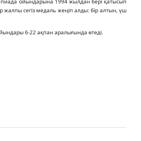
пиада ойындарына 1994 жылдан бері қатысып
ер жалпы сегіз медаль жеңіп алды: бір алтын, үш
йындары 6-22 ақпан аралығында өтеді.