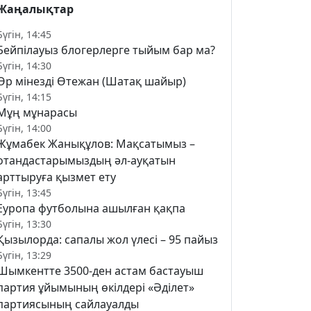
Жаңалықтар
Бүгін, 14:45
Бейпілауыз блогерлерге тыйым бар ма?
Бүгін, 14:30
Өр мінезді Өтежан (Шатақ шайыр)
Бүгін, 14:15
Мұң мұнарасы
Бүгін, 14:00
Жұмабек Жанықұлов: Мақсатымыз –
отандастарымыздың әл-ауқатын
арттыруға қызмет ету
Бүгін, 13:45
Еуропа футболына ашылған қақпа
Бүгін, 13:30
Қызылорда: сапалы жол үлесі – 95 пайыз
Бүгін, 13:29
Шымкентте 3500-ден астам бастауыш
партия ұйымының өкілдері «Әділет»
партиясының сайлауалды