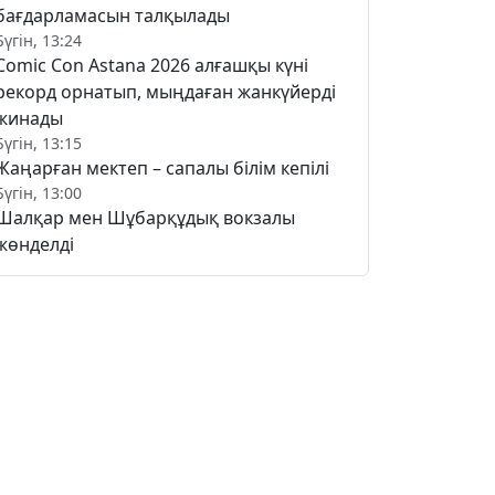
бағдарламасын талқылады
Бүгін, 13:24
Comic Con Astana 2026 алғашқы күні
рекорд орнатып, мыңдаған жанкүйерді
жинады
Бүгін, 13:15
Жаңарған мектеп – сапалы білім кепілі
Бүгін, 13:00
Шалқар мен Шұбарқұдық вокзалы
жөнделді