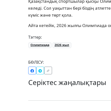
Қазақстандық спортшылар қысқы Олим
келеді. Сол уақыттан бері біздің атлетт
күміс және төрт қола.
Айта кетейік, 2026 жылғы Олимпиада о
Тэгтер:
Олимпиада
2026 жыл
БӨЛІСУ:
Серіктес жаңалықтары