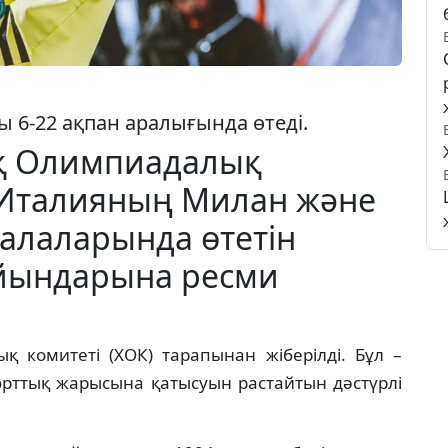
6-22 ақпан аралығында өтеді.
ық Олимпиадалық
 Италияның Милан және
алаларында өтетін
йындарына ресми
 комитеті (ХОК) тарапынан жіберілді. Бұл –
орттық жарысына қатысуын растайтын дәстүрлі