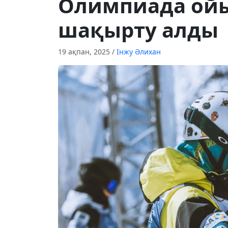
Олимпиада ой
шақырту алды
19 ақпан, 2025
/
Інжу Әлихан