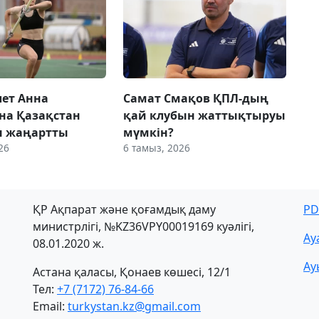
лет Анна
Самат Смақов ҚПЛ-дың
на Қазақстан
қай клубын жаттықтыруы
н жаңартты
мүмкін?
26
6 тамыз, 2026
ҚР Ақпарат және қоғамдық даму
PD
министрлігі, №KZ36VPY00019169 куәлігі,
Ау
08.01.2020 ж.
Ау
Астана қаласы, Қонаев көшесі, 12/1
Тел:
+7 (7172) 76-84-66
Email:
turkystan.kz@gmail.com