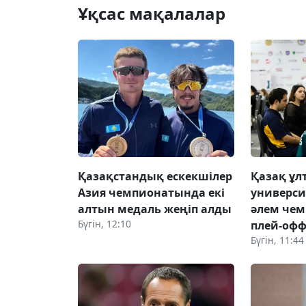
Ұқсас мақалалар
Қазақстандық ескекшілер
Қазақ ұл
Азия чемпионатында екі
универси
алтын медаль жеңіп алды
әлем че
Бүгін, 12:10
плей-офф
Бүгін, 11:44