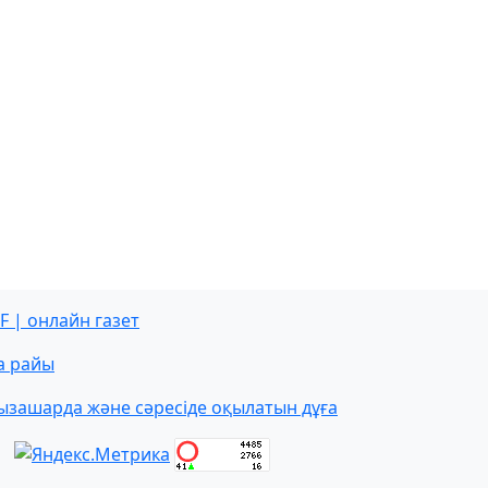
F | онлайн газет
а райы
ызашарда және сәресіде оқылатын дұға