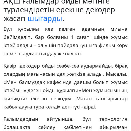
АҚШ ғалымдар ойды мәтінге
түрлендіретін ерекше декодер
жасап
шығарды
.
Бұл құрылғы кез келген адамның миына
бейімделіп, бар болғаны 1 сағат ішінде жұмыс
істей алады – ол үшін пайдаланушыға фильм көру
немесе аудио тыңдау жеткілікті.
Қазір декодер ойды сөзбе-сөз аудармайды, бірақ
олардың мағынасын дәл жеткізе алады. Мысалы,
«Мен балмұздақ кафесінде даяшы болып жұмыс
істеймін» деген ойды құрылғы «Мен жұмысымның
қызықсыз екенін сезіндім. Маған тапсырыстар
қабылдауға тура келді» деп түсіндірді.
Ғалымдардың айтуынша, бұл технология
болашақта сөйлеу қабілетінен айырылған