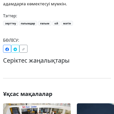
адамдарға көмектесуі мүмкін.
Тэгтер:
зерттеу
ғалымдар
ғалым
ой
мәтін
БӨЛІСУ:
Серіктес жаңалықтары
Ұқсас мақалалар