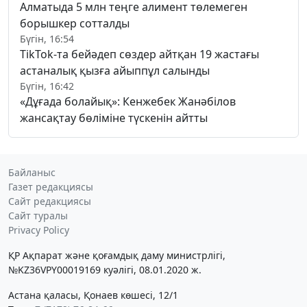
Алматыда 5 млн теңге алимент төлемеген
борышкер сотталды
Бүгін, 16:54
TikTok-та бейәдеп сөздер айтқан 19 жастағы
астаналық қызға айыппұл салынды
Бүгін, 16:42
«Дұғада болайық»: Кенжебек Жанәбілов
жансақтау бөліміне түскенін айтты
Байланыс
Газет редакциясы
Сайт редакциясы
Сайт туралы
Privacy Policy
ҚР Ақпарат және қоғамдық даму министрлігі,
№KZ36VPY00019169 куәлігі, 08.01.2020 ж.
Астана қаласы, Қонаев көшесі, 12/1