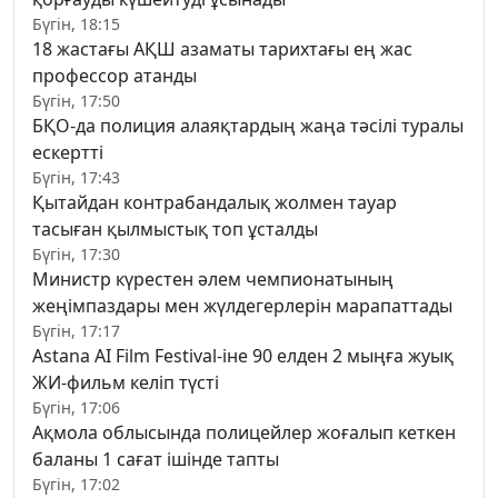
Бүгін, 18:15
18 жастағы АҚШ азаматы тарихтағы ең жас
профессор атанды
Бүгін, 17:50
БҚО-да полиция алаяқтардың жаңа тәсілі туралы
ескертті
Бүгін, 17:43
Қытайдан контрабандалық жолмен тауар
тасыған қылмыстық топ ұсталды
Бүгін, 17:30
Министр күрестен әлем чемпионатының
жеңімпаздары мен жүлдегерлерін марапаттады
Бүгін, 17:17
Astana AI Film Festival-іне 90 елден 2 мыңға жуық
ЖИ-фильм келіп түсті
Бүгін, 17:06
Ақмола облысында полицейлер жоғалып кеткен
баланы 1 сағат ішінде тапты
Бүгін, 17:02