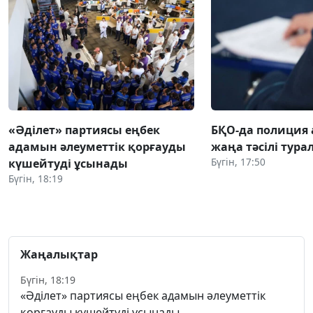
«Әділет» партиясы еңбек
БҚО-да полиция
адамын әлеуметтік қорғауды
жаңа тәсілі тура
Бүгін, 17:50
күшейтуді ұсынады
Бүгін, 18:19
Жаңалықтар
Бүгін, 18:19
«Әділет» партиясы еңбек адамын әлеуметтік
қорғауды күшейтуді ұсынады