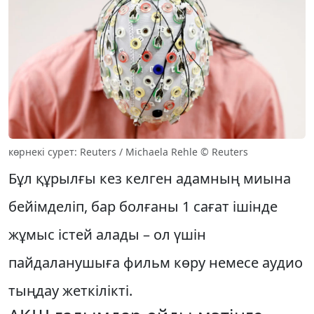
көрнекі сурет: Reuters / Michaela Rehle © Reuters
Бұл құрылғы кез келген адамның миына
бейімделіп, бар болғаны 1 сағат ішінде
жұмыс істей алады – ол үшін
пайдаланушыға фильм көру немесе аудио
тыңдау жеткілікті.