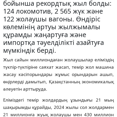
бойынша рекордтық жыл болды:
124 локомотив, 2 565 жүк және
122 жолаушы вагоны. Өндіріс
көлемінің артуы жылжымалы
құрамды жаңартуға және
импортқа тәуелділікті азайтуға
мүмкіндік берді.
Жыл сайын миллиондаған жолаушылар еліміздің
түкпір-түкпіріне саяхат жасап, темір жол машина
жасау кәсіпорындары жұмыс орындарын ашып,
өңірлерді дамытып, Қазақстанның экономикалық
әлеуетін арттыруда.
Еліміздегі темір жолдардың ұзындығы 21 мың
шақырымды құрайды, 2024 жылы сол жолдармен
21 миллионға жуық жолаушы мен 430 миллион