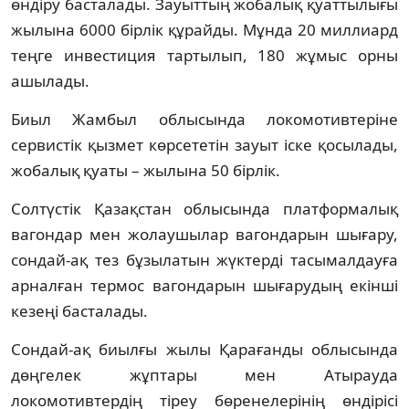
өндіру басталады. Зауыттың жобалық қуаттылығы
жылына 6000 бірлік құрайды. Мұнда 20 миллиард
теңге инвестиция тартылып, 180 жұмыс орны
ашылады.
Биыл Жамбыл облысында локомотивтеріне
сервистік қызмет көрсететін зауыт іске қосылады,
жобалық қуаты – жылына 50 бірлік.
Солтүстік Қазақстан облысында платформалық
вагондар мен жолаушылар вагондарын шығару,
сондай-ақ тез бұзылатын жүктерді тасымалдауға
арналған термос вагондарын шығарудың екінші
кезеңі басталады.
Сондай-ақ биылғы жылы Қарағанды облысында
дөңгелек жұптары мен Атырауда
локомотивтердің тіреу бөренелерінің өндірісі