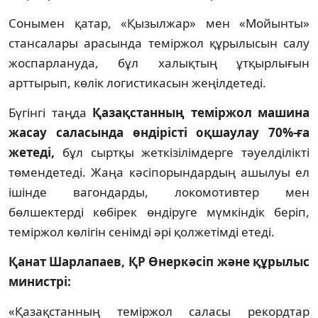
Сонымен қатар, «Қызылжар» мен «Мойынты»
стансалары арасында теміржол құрылысын салу
жоспарлануда, бұл халықтың ұтқырлығын
арттырып, көлік логистикасын жеңілдетеді.
Бүгінгі таңда
Қазақстанның теміржол машина
жасау саласында өндірісті оқшаулау 70%-ға
жетеді,
бұл сыртқы жеткізілімдерге тәуелділікті
төмендетеді. Жаңа кәсіпорындардың ашылуы ел
ішінде вагондарды, локомотивтер мен
бөлшектерді көбірек өндіруге мүмкіндік беріп,
теміржол көлігін сенімді әрі қолжетімді етеді.
Қанат Шарлапаев, ҚР Өнеркәсіп және құрылыс
министрі:
«Қазақстанның теміржол саласы рекордтар