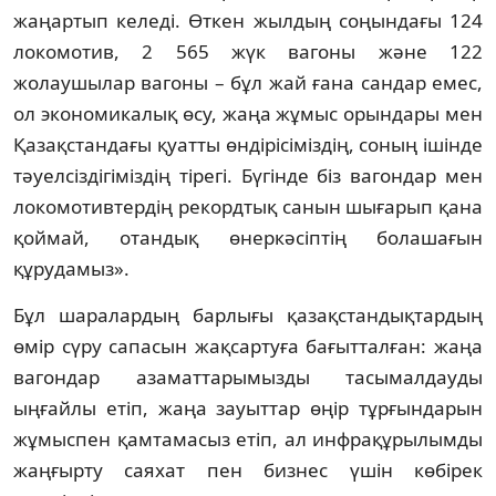
жаңартып келеді. Өткен жылдың соңындағы 124
локомотив, 2 565 жүк вагоны және 122
жолаушылар вагоны – бұл жай ғана сандар емес,
ол экономикалық өсу, жаңа жұмыс орындары мен
Қазақстандағы қуатты өндірісіміздің, соның ішінде
тәуелсіздігіміздің тірегі. Бүгінде біз вагондар мен
локомотивтердің рекордтық санын шығарып қана
қоймай, отандық өнеркәсіптің болашағын
құрудамыз».
Бұл шаралардың барлығы қазақстандықтардың
өмір сүру сапасын жақсартуға бағытталған: жаңа
вагондар азаматтарымызды тасымалдауды
ыңғайлы етіп, жаңа зауыттар өңір тұрғындарын
жұмыспен қамтамасыз етіп, ал инфрақұрылымды
жаңғырту саяхат пен бизнес үшін көбірек