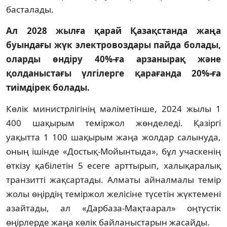
басталады.
Ал 2028 жылға қарай Қазақстанда жаңа
буындағы жүк электровоздары пайда болады,
оларды өндіру 40%-ға арзанырақ және
қолданыстағы үлгілерге қарағанда 20%-ға
тиімдірек болады.
Көлік министрлігінің мәліметінше, 2024 жылы 1
400 шақырым теміржол жөнделеді. Қазіргі
уақытта 1 100 шақырым жаңа жолдар салынуда,
оның ішінде «Достық-Мойынтыда», бұл учаскенің
өткізу қабілетін 5 есеге арттырып, халықаралық
транзитті жақсартады. Алматы айналмалы темір
жолы өңірдің теміржол желісіне түсетін жүктемені
азайтады, ал «Дарбаза-Мақтаарал» оңтүстік
өңірлерде жаңа көлік байланыстарын жасайды.