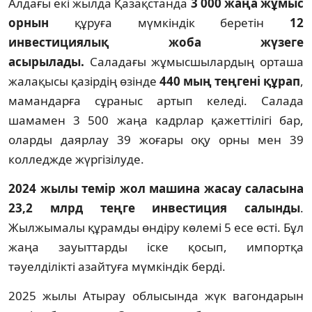
Алдағы екі жылда Қазақстанда
3 000 жаңа жұмыс
орнын
құруға мүмкіндік беретін
12
инвестициялық жоба жүзеге
асырылады.
Саладағы жұмысшылардың орташа
жалақысы қазірдің өзінде
440 мың теңгені құрап
,
мамандарға сұраныс артып келеді. Салада
шамамен 3 500 жаңа кадрлар қажеттілігі бар,
оларды даярлау 39 жоғары оқу орны мен 39
колледжде жүргізілуде.
2024 жылы темір жол машина жасау саласына
23,2 млрд теңге инвестиция салынды
.
Жылжымалы құрамды өндіру көлемі 5 есе өсті. Бұл
жаңа зауыттарды іске қосып, импортқа
тәуелділікті азайтуға мүмкіндік берді.
2025 жылы Атырау облысында жүк вагондарын