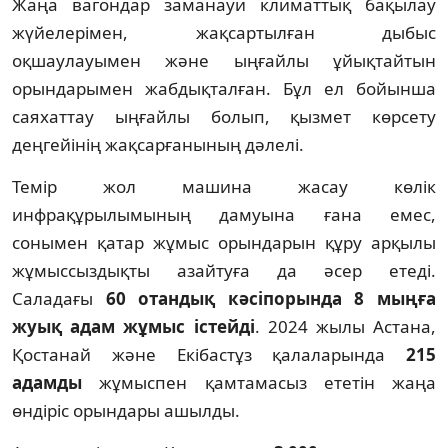
Жаңа вагондар заманауи климаттық бақылау
жүйелерімен, жақсартылған дыбыс
оқшаулауымен және ыңғайлы ұйықтайтын
орындарымен жабдықталған. Бұл ел бойынша
саяхаттау ыңғайлы болып, қызмет көрсету
деңгейінің жақсарғанының дәлелі.
Темір жол машина жасау көлік
инфрақұрылымының дамуына ғана емес,
сонымен қатар жұмыс орындарын құру арқылы
жұмыссыздықты азайтуға да әсер етеді.
Саладағы
60 отандық кәсіпорында 8 мыңға
жуық адам жұмыс істейді
. 2024 жылы Астана,
Қостанай және Екібастұз қалаларында
215
адамды
жұмыспен қамтамасыз ететін жаңа
өндіріс орындары ашылды.