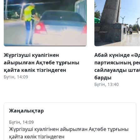
Жүргізуші куәлігінен
Абай күнінде «Ә
айырылған Ақтөбе тұрғыны
партиясының ре
қайта көлік тізгіндеген
сайлауалды шта
Бүгін, 14:09
барды
Бүгін, 13:40
Жаңалықтар
Бүгін, 14:09
Жүргізуші куәлігінен айырылған Ақтөбе тұрғыны
қайта көлік тізгіндеген