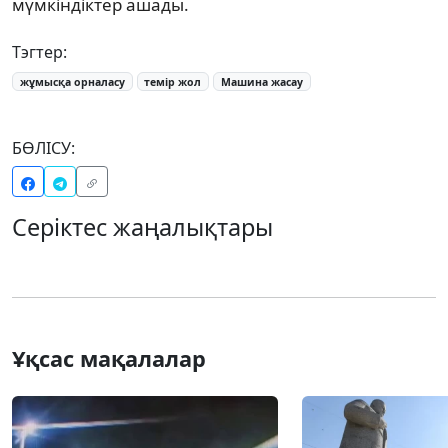
мүмкіндіктер ашады.
Тэгтер:
жұмысқа орналасу
темір жол
Машина жасау
БӨЛІСУ:
Серіктес жаңалықтары
Ұқсас мақалалар