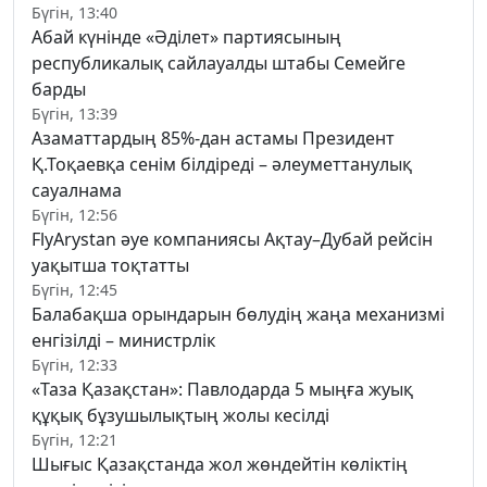
Бүгін, 13:40
Абай күнінде «Әділет» партиясының
республикалық сайлауалды штабы Семейге
барды
Бүгін, 13:39
Азаматтардың 85%-дан астамы Президент
Қ.Тоқаевқа сенім білдіреді – әлеуметтанулық
сауалнама
Бүгін, 12:56
FlyArystan әуе компаниясы Ақтау–Дубай рейсін
уақытша тоқтатты
Бүгін, 12:45
Балабақша орындарын бөлудің жаңа механизмі
енгізілді – министрлік
Бүгін, 12:33
«Таза Қазақстан»: Павлодарда 5 мыңға жуық
құқық бұзушылықтың жолы кесілді
Бүгін, 12:21
Шығыс Қазақстанда жол жөндейтін көліктің