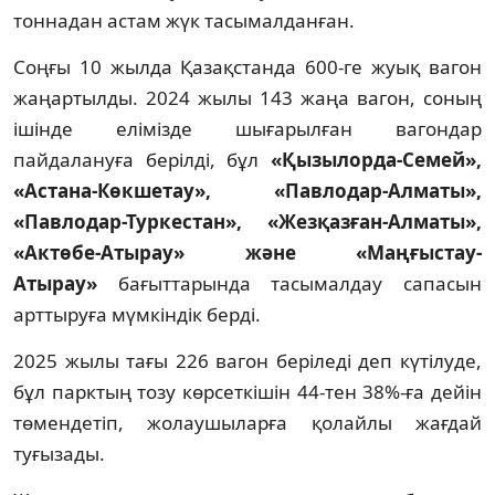
тоннадан астам жүк тасымалданған.
Соңғы 10 жылда Қазақстанда 600-ге жуық вагон
жаңартылды. 2024 жылы 143 жаңа вагон, соның
ішінде елімізде шығарылған вагондар
пайдалануға берілді, бұл
«Қызылорда-Семей»,
«Астана-Көкшетау», «Павлодар-Алматы»,
«Павлодар-Туркестан», «Жезқазған-Алматы»,
«Актөбе-Атырау» және «Маңғыстау-
Атырау»
бағыттарында тасымалдау сапасын
арттыруға мүмкіндік берді.
2025 жылы тағы 226 вагон беріледі деп күтілуде,
бұл парктың тозу көрсеткішін 44-тен 38%-ға дейін
төмендетіп, жолаушыларға қолайлы жағдай
туғызады.