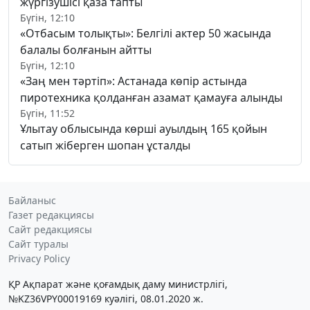
жүргізушісі қаза тапты
Бүгін, 12:10
«Отбасым толықты»: Белгілі актер 50 жасында
балалы болғанын айтты
Бүгін, 12:10
«Заң мен тәртіп»: Астанада көпір астында
пиротехника қолданған азамат қамауға алынды
Бүгін, 11:52
Ұлытау облысында көрші ауылдың 165 қойын
сатып жіберген шопан ұсталды
Байланыс
Газет редакциясы
Сайт редакциясы
Сайт туралы
Privacy Policy
ҚР Ақпарат және қоғамдық даму министрлігі,
№KZ36VPY00019169 куәлігі, 08.01.2020 ж.