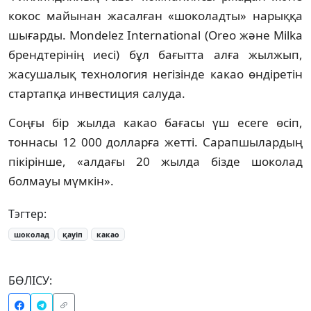
кокос майынан жасалған «шоколадты» нарыққа
шығарды. Mondelez International (Oreo және Milka
брендтерінің иесі) бұл бағытта алға жылжып,
жасушалық технология негізінде какао өндіретін
стартапқа инвестиция салуда.
Соңғы бір жылда какао бағасы үш есеге өсіп,
тоннасы 12 000 долларға жетті. Сарапшылардың
пікірінше, «алдағы 20 жылда бізде шоколад
болмауы мүмкін».
Тэгтер:
шоколад
қауіп
какао
БӨЛІСУ: