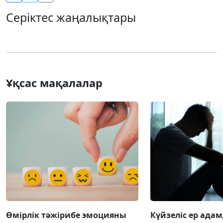
Серіктес жаңалықтары
Ұқсас мақалалар
Өмірлік тәжірибе эмоцияны
Күйзеліс ер ада