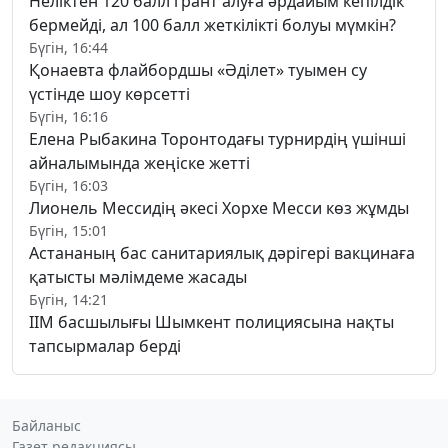
Неліктен 120 балл грант алуға әрдайым кепілдік
бермейді, ал 100 балл жеткілікті болуы мүмкін?
Бүгін, 16:44
Қонаевта флайбордшы «Әділет» туымен су
үстінде шоу көрсетті
Бүгін, 16:16
Елена Рыбакина Торонтодағы турнирдің үшінші
айналымында жеңіске жетті
Бүгін, 16:03
Лионель Мессидің әкесі Хорхе Месси көз жұмды
Бүгін, 15:01
Астананың бас санитариялық дәрігері вакцинаға
қатысты мәлімдеме жасады
Бүгін, 14:21
ІІМ басшылығы Шымкент полициясына нақты
тапсырмалар берді
Байланыс
Газет редакциясы