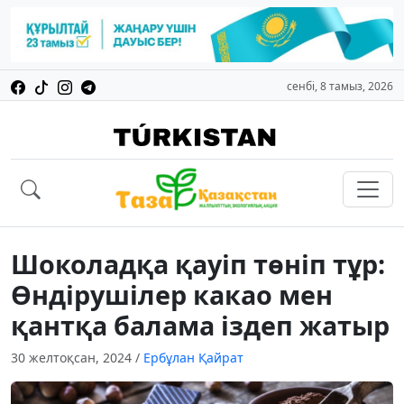
сенбі, 8 тамыз, 2026
Шоколадқа қауіп төніп тұр:
Өндірушілер какао мен
қантқа балама іздеп жатыр
30 желтоқсан, 2024
/
Ербұлан Қайрат