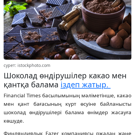
cурет: istockphoto.com
Шоколад өндірушілер какао мен
қантқа балама
іздеп жатыр.
Financial Times басылымының мәліметінше, какао
мен қант бағасының күрт өсуіне байланысты
шоколад өндірушілері балама өнімдер жасауға
көшуде.
Финляндиялық Fazer компаниясы ржадан және