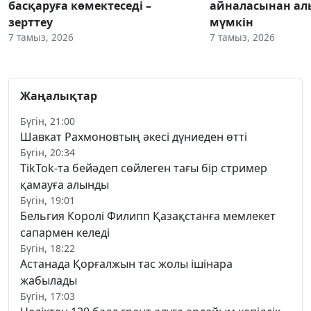
басқаруға көмектеседі –
айналасынан ал
зерттеу
мүмкін
7 тамыз, 2026
7 тамыз, 2026
Жаңалықтар
Бүгін, 21:00
Шавкат Рахмоновтың әкесі дүниеден өтті
Бүгін, 20:34
TikTok-та бейәдеп сөйлеген тағы бір стример
қамауға алынды
Бүгін, 19:01
Бельгия Королі Филипп Қазақстанға мемлекет
сапармен келеді
Бүгін, 18:22
Астанада Қорғалжын тас жолы ішінара
жабылады
Бүгін, 17:03