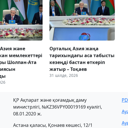
Азия және
Орталық Азия жаңа
ан мемлекеттері
тарихындағы аса табысты
ры Шолпан-Ата
кезеңді бастан өткеріп
циясын
жатыр – Тоқаев
31 шілде, 2026
ды
026
ҚР Ақпарат және қоғамдық даму
PD
министрлігі, №KZ36VPY00019169 куәлігі,
Ау
08.01.2020 ж.
Ау
Астана қаласы, Қонаев көшесі, 12/1