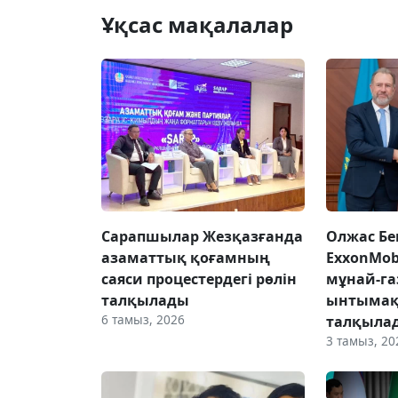
Ұқсас мақалалар
Сарапшылар Жезқазғанда
Олжас Бе
азаматтық қоғамның
ExxonMob
саяси процестердегі рөлін
мұнай-га
талқылады
ынтымақ
6 тамыз, 2026
талқыла
3 тамыз, 20