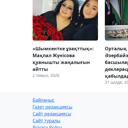
«Шымкентке ұзақттық»:
Орталық 
Мақпал Жүнісова
Әзербайж
қуанышты жаңалығын
басшыла
айтты
деклара
2 тамыз, 2026
қабылда
31 шілде, 2
Байланыс
Газет редакциясы
Сайт редакциясы
Сайт туралы
Privacy Policy