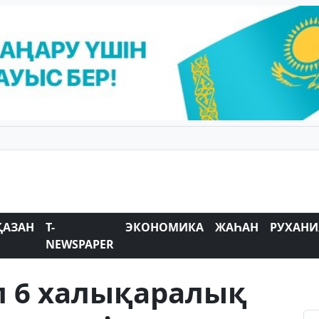
ҚАЗАН
T-
ЭКОНОМИКА
ЖАҺАН
РУХАНИ
NEWSPAPER
л 6 халықаралық