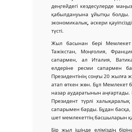
деңгейдегі кездесулерде маңыз
қабылдануына ұйытқы болды. Ег
экономикалық, әскери қауіпсіз
түсті.
Жыл басынан бері Мемлекет б
Тәжікстан, Моңғолия, Фран­ц
сапармен, ал Италия, Ватик
елдеріне ресми сапармен ба
Президентінің соңғы 20 жылға 
атап өткен жөн. Бұл Мемлекет
назар аударатынын аңғартады. 
Президент түрлі халықаралық
сапарымен барды. Бұдан басқа, е
шет мемлекеттің басшыларын қаб
Бір жыл ішінде еліміздің бір