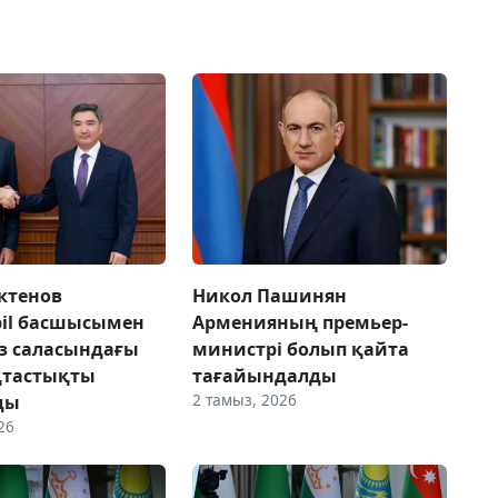
ктенов
Никол Пашинян
il басшысымен
Арменияның премьер-
з саласындағы
министрі болып қайта
тастықты
тағайындалды
2 тамыз, 2026
ды
26