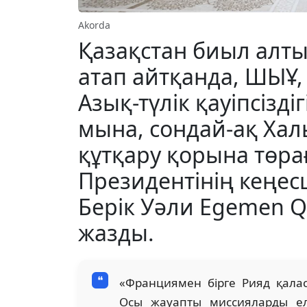
Akorda
Қазақстан биыл алт
атап айтқанда, ШЫҰ,
Азық-түлік қауіпсізді
мына, сондай-ақ Ха
құтқару қорына төрағ
Президентінің кеңес
Берік Уәли Egemen Q
жазды.
«Франциямен бірге Рияд қалас
Осы жауапты миссияларды ел