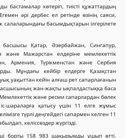
ды бастамалар көтеріп, тиісті құжаттардың
емен әрі дербес ел ретінде өзінің саяси,
дік салаларындағы басымдықтарын ілгерілете
асшысы Қатар, Әзербайжан, Син­­га­пур,
ия және Мажарстан елдеріне мемлекеттік
ан, Армения, Түрікменстан және Сербия
рды. Мұндағы кейбір елдерге Қазақстан
жуық уақыттан кейін алғаш рет сапарлағанын
 басшысының жан-жақты ықпалдастыққа баса
Мемлекеттік және ресми сапарлардан бөлек
 іс-шараларға қатысу үшін 11 елге жұмыс
лімізге түрлі деңгейдегі сапармен келген 11
ылдап, келіссөздер жүргізді.
інші борты 158 983 шақырымды ұшып өтті.