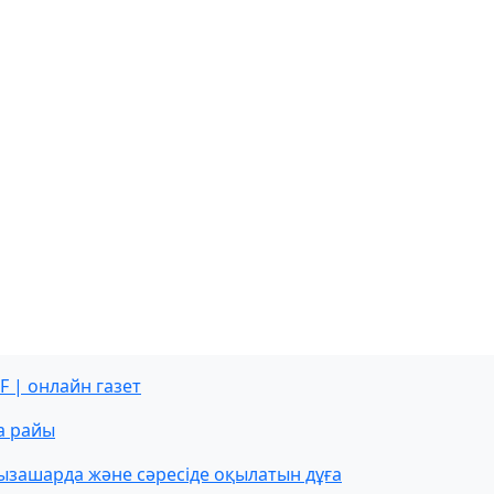
F | онлайн газет
а райы
ызашарда және сәресіде оқылатын дұға