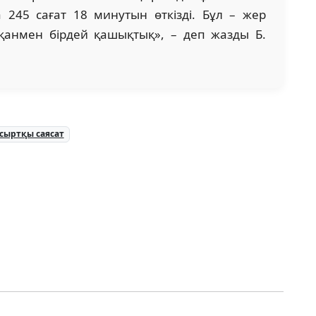
 245 сағат 18 минутын өткізді. Бұл – жер
анмен бірдей қашықтық», – деп жазды Б.
сыртқы саясат