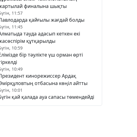
жартылай финалына шықты
Бүгін, 11:57
Павлодарда қайғылы жағдай болды
Бүгін, 11:45
Алматыда тауда адасып кеткен екі
жасөспірім құтқарылды
Бүгін, 10:59
Елімізде бір тәулікте үш орман өрті
тіркелді
Бүгін, 10:49
Президент кинорежиссер Ардақ
Әмірқұловтың отбасына көңіл айтты
Бүгін, 10:01
Бүгін қай қалада ауа сапасы төмендейді