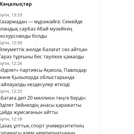
Жаңалықтар
Бүгін, 13:33
Казармадан — мұражайға: Семейде
ұландық сарбаз Абай музейінің
экскурсоводы болды
Бүгін, 12:50
Әлеуметтік желіде балағат сөз айтқан
Тараз тұрғыны бес тәулікке қамалды
Бүгін, 12:26
«Әділет» партиясы Ақмола, Павлодар
және Қызылорда облыстарында
сайлауалды кездесулер өткізді
Бүгін, 12:25
«Батаға деп 20 миллион теңге берді»:
Әділет Зейнелдің анасы қаражатты
қайда жұмсағанын айтты
Бүгін, 12:18
Қазақ ұлттық спорт университетінің
құрамасы әлем чемпионатының