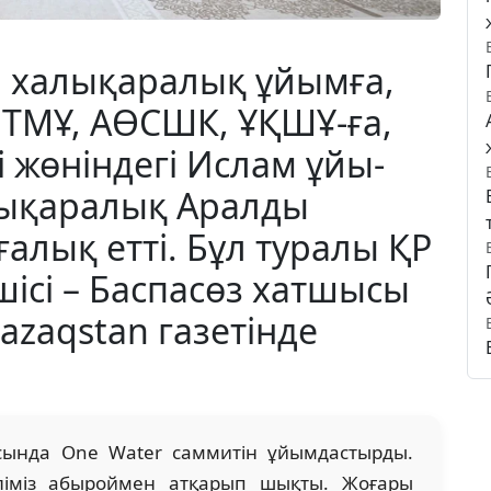
ы халықаралық ұйымға,
 ТМҰ, АӨСШК, ҰҚШҰ-ға,
гі жөніндегі Ислам ұйы­
лықаралық Аралды
алық етті. Бұл туралы ҚР
шісі – Баспасөз хатшысы
azaqstan газетінде
ын­да One Water саммитін ұйымдас­тырды.
іміз абыроймен атқарып шықты. Жоғары