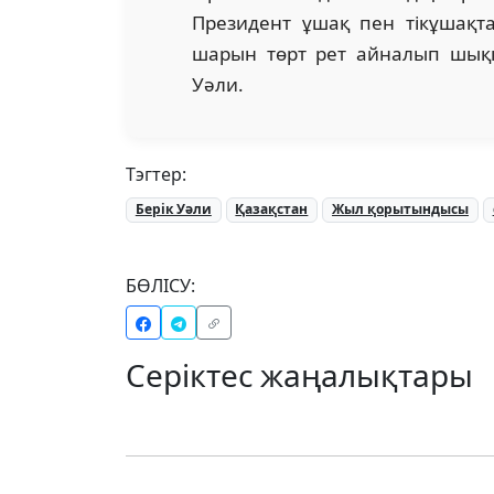
Президент ұшақ пен тікұшақта
шарын төрт рет айналып шыққ
Уәли.
Тэгтер:
Берік Уәли
Қазақстан
Жыл қорытындысы
БӨЛІСУ:
Серіктес жаңалықтары