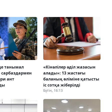
де танымал
«Кінәлілер әділ жазасын
 сарбаздармен
алады»: 13 жастағы
ери ант
баланың өліміне қатысты
ды
іс сотқа жіберілді
Бүгін, 16:13