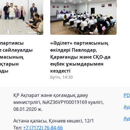
 партиясы
«Әділет» партиясының
е сайлауалды
өкілдері Павлодар,
амасының
Қарағанды және СҚО-да
қтарын
еңбек ұжымдарымен
рды
кездесті
Бүгін, 14:30
ҚР Ақпарат және қоғамдық даму
PD
министрлігі, №KZ36VPY00019169 куәлігі,
Ау
08.01.2020 ж.
Ау
Астана қаласы, Қонаев көшесі, 12/1
Тел:
+7 (7172) 76-84-66