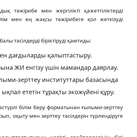
дық тәжірибе мен жергілікті қажеттіліктерді
білім мен ең жақсы тәжірибеге қол жеткізуді
балы тәсілдерді біріктіруді қамтиды:
мен дағдыларды қалыптастыру.
ына ЖИ енгізу үшін мамандар даярлау.
лыми-зерттеу институттары базасында
 ықпал ететін тұрақты экожүйені құру.
стүрлі білім беру форматынан ғылыми-зерттеу
ып, оқыту мен зерттеу тәсілдерін түрлендіруге