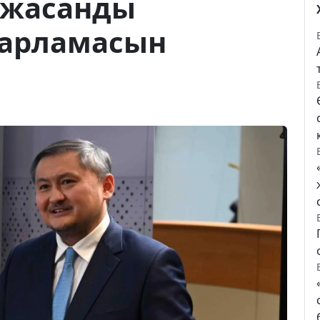
 жасанды
дарламасын