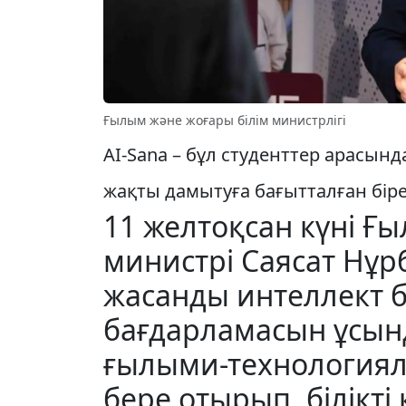
Ғылым және жоғары білім министрлігі
AI-Sana – бұл студенттер арасын
жақты дамытуға бағытталған біре
11 желтоқсан күні Ғ
министрі Саясат Нұ
жасанды интеллект 
бағдарламасын ұсынд
ғылыми-технологиял
бере отырып, білікт