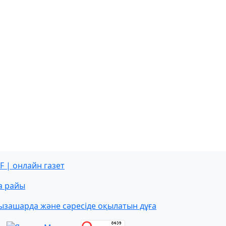
F | онлайн газет
а райы
ызашарда және сәресіде оқылатын дұға