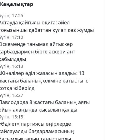
Жаңалықтар
Бүгін, 17:25
Ақтауда қайғылы оқиға: әйел
тоғызыншы қабаттан құлап көз жұмды
Бүгін, 17:10
Өскеменде танымал айтыскер
сарбаздармен бірге әскери ант
қабылдады
Бүгін, 16:13
«Кінәлілер әділ жазасын алады»: 13
жастағы баланың өліміне қатысты іс
сотқа жіберілді
Бүгін, 15:27
Павлодарда 8 жастағы баланың аяғы
ойын алаңында қысылып қалды
Бүгін, 15:15
«Әділет» партиясы өңірлерде
сайлауалды бағдарламасының
басымдықтарын таныстырды