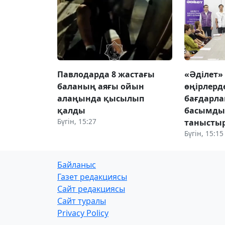
Павлодарда 8 жастағы
«Әділет»
баланың аяғы ойын
өңірлерд
алаңында қысылып
бағдарл
қалды
басымды
Бүгін, 15:27
танысты
Бүгін, 15:15
Байланыс
Газет редакциясы
Сайт редакциясы
Сайт туралы
Privacy Policy