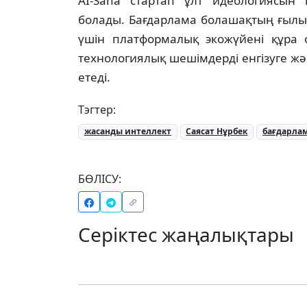
AI-Sana стартап ұлт идеологиясын қ
болады. Бағдарлама болашақтың ғылы
үшін платформалық экожүйені құра 
технологиялық шешімдерді енгізуге жә
етеді.
Тэгтер:
жасанды интеллект
Саясат Нұрбек
бағдарла
БӨЛІСУ:
Серіктес жаңалықтары