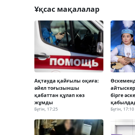
Ұқсас мақалалар
Ақтауда қайғылы оқиға:
Өскемен
әйел тоғызыншы
айтыскер
қабаттан құлап көз
бірге әск
жұмды
қабылда
Бүгін, 17:25
Бүгін, 17:10