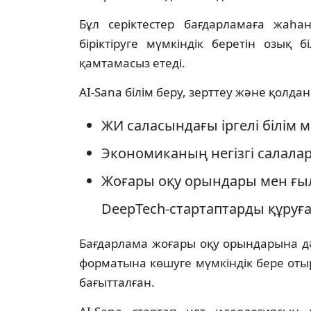
Бұл серіктестер бағдарламаға жаһан
біріктіруге мүмкіндік беретін озық 
қамтамасыз етеді.
AI-Sana білім беру, зерттеу және қолдан
ЖИ саласындағы іргелі білім 
Экономиканың негізгі салалар
Жоғары оқу орындары мен ғы
DeepTech-стартаптарды құруға
Бағдарлама жоғары оқу орындарына дә
форматына көшуге мүмкіндік бере отыр
бағытталған.