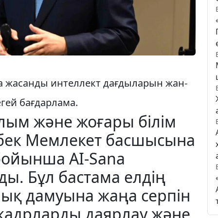
да жасанды интеллект дағдыларын жан-
гей бағдарлама.
ылым және жоғары білім
рбек Мемлекет басшысына
бойынша AI-Sana
ы. Бұл бастама елдің
ық дамуына жаңа серпін
і кадрларды даярлау және