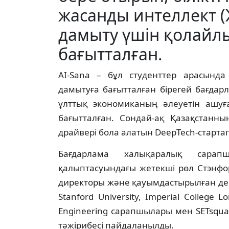
жасанды интеллект 
дамыту үшін қолайл
бағытталған.
AI-Sana – бұл студенттер арасынд
дамытуға бағытталған бірегей бағда
ұлттық экономиканың әлеуетін ашуға
бағытталған. Сондай-ақ Қазақстанны
драйвері бола алатын DeepTech-старта
Бағдарлама халықаралық сарап
қалыптасуындағы жетекші рөл Стэнфор
директоры және қауымдастырылған дек
Stanford University, Imperial College 
Engineering сарапшылары мен SETsqu
тәжірибесі пайдаланылды.