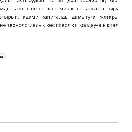
алыптастырудың негізгі драйверлерінің бірі
мды қажетсінетін экономикасын қалыптастыру
отырып, адами капиталды дамытуға, жоғары
не технологиялық кәсіпкерлікті қолдауға ықпал
ма