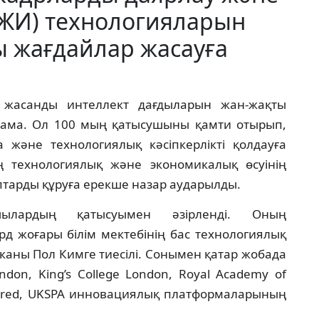
(ЖИ) технологияларын
ы жағдайлар жасауға
а жасанды интеллект дағдыларын жан-жақты
рлама. Ол 100 мың қатысушыны қамти отырып,
 және технологиялық кәсіпкерлікті қолдауға
ң технологиялық және экономикалық өсуінің
птарды құруға ерекше назар аударылды.
шылардың қатысуымен әзірленді. Оның
д жоғары білім мектебінің бас технологиялық
аны Пол Кимге тиесілі. Сонымен қатар жобада
London, King’s College London, Royal Academy of
ared, UKSPA инновациялық платформаларының