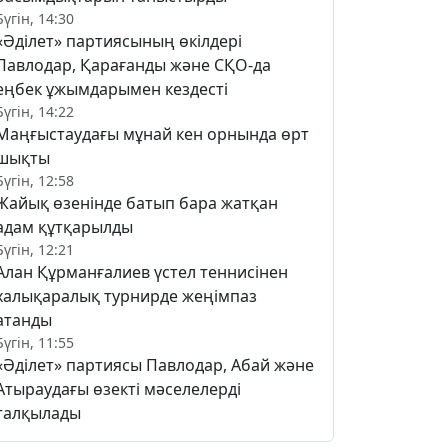
Бүгін, 14:30
«Әділет» партиясының өкілдері
Павлодар, Қарағанды және СҚО-да
еңбек ұжымдарымен кездесті
Бүгін, 14:22
Маңғыстаудағы мұнай кен орнында өрт
шықты
Бүгін, 12:58
Жайық өзенінде батып бара жатқан
адам құтқарылды
Бүгін, 12:21
Алан Құрманғалиев үстел теннисінен
халықаралық турнирде жеңімпаз
атанды
Бүгін, 11:55
«Әділет» партиясы Павлодар, Абай және
Атыраудағы өзекті мәселелерді
талқылады