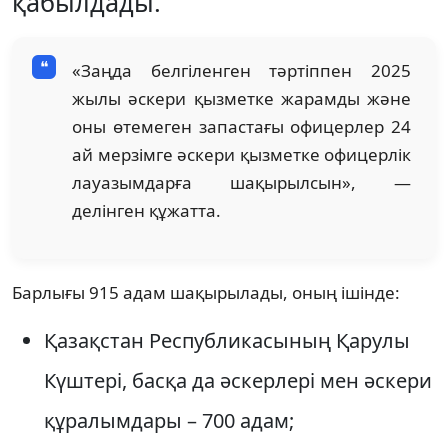
қабылдады.
«Заңда белгіленген тәртіппен 2025
жылы әскери қызметке жарамды және
оны өтемеген запастағы офицерлер 24
ай мерзімге әскери қызметке офицерлік
лауазымдарға шақырылсын», —
делінген құжатта.
Барлығы 915 адам шақырылады, оның ішінде:
Қазақстан Республикасының Қарулы
Күштері, басқа да әскерлері мен әскери
құралымдары – 700 адам;