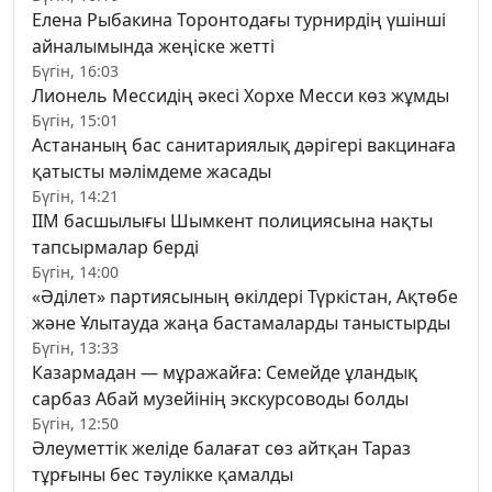
Елена Рыбакина Торонтодағы турнирдің үшінші
айналымында жеңіске жетті
Бүгін, 16:03
Лионель Мессидің әкесі Хорхе Месси көз жұмды
Бүгін, 15:01
Астананың бас санитариялық дәрігері вакцинаға
қатысты мәлімдеме жасады
Бүгін, 14:21
ІІМ басшылығы Шымкент полициясына нақты
тапсырмалар берді
Бүгін, 14:00
«Әділет» партиясының өкілдері Түркістан, Ақтөбе
және Ұлытауда жаңа бастамаларды таныстырды
Бүгін, 13:33
Казармадан — мұражайға: Семейде ұландық
сарбаз Абай музейінің экскурсоводы болды
Бүгін, 12:50
Әлеуметтік желіде балағат сөз айтқан Тараз
тұрғыны бес тәулікке қамалды