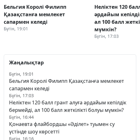
Бельгия Королі Филипп
Неліктен 120 бал
Қазақстанға мемлекет
әрдайым кепілді
сапармен келеді
ал 100 балл жетк
Бүгін, 19:01
мүмкін?
Бүгін, 17:03
Жаңалықтар
Бүгін, 19:01
Бельгия Королі Филипп Қазақстанға мемлекет
сапармен келеді
Бүгін, 17:03
Неліктен 120 балл грант алуға әрдайым кепілдік
бермейді, ал 100 балл жеткілікті болуы мүмкін?
Бүгін, 16:44
Қонаевта флайбордшы «Әділет» туымен су
үстінде шоу көрсетті
Бүгін, 16:16