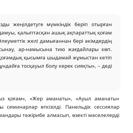
зды жеңілдетуге мүмкіндік беріп отырған
дамуы, қалыптасқан ашық ақпараттық қоғам
Әлеуметтік желі дамығаннан бері әкімдердің
 сынау, ар-намысына тию жағдайлары көп.
 қоғамдық қысымға шыдамай жұмыстан кетіп
ұндайға тосқауыл болу керек сияқты», – деді
ыз қоғам», «Жер аманаты», «Ауыл аманаты»
 семинарлар өткізілді. Панельдік сессиялар
мандары тәжірибе алмасып, өзекті мәселелерді