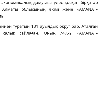
к-экономикалық дамуына үлес қосқан бірқатар
не Алматы облысының әкімі және «AMANAT»
ды.
кеннен тұратын 131 ауылдық округ бар. Аталған
ін халық сайлаған. Оның 74%-ы «AMANAT»