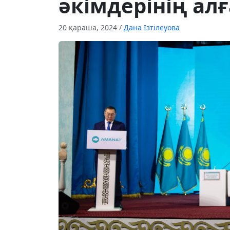
әкімдерінің ал
20 қараша, 2024
/
Дана Ізтілеуова