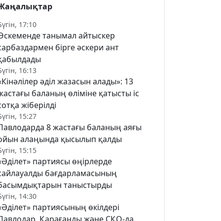
Жаңалықтар
Бүгін, 17:10
Өскеменде танымал айтыскер
сарбаздармен бірге әскери ант
қабылдады
Бүгін, 16:13
«Кінәлілер әділ жазасын алады»: 13
жастағы баланың өліміне қатысты іс
сотқа жіберілді
Бүгін, 15:27
Павлодарда 8 жастағы баланың аяғы
ойын алаңында қысылып қалды
Бүгін, 15:15
«Әділет» партиясы өңірлерде
сайлауалды бағдарламасының
басымдықтарын таныстырды
Бүгін, 14:30
«Әділет» партиясының өкілдері
Павлодар, Қарағанды және СҚО-да