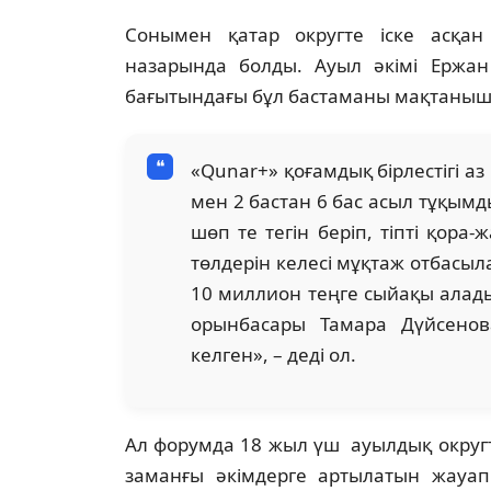
Сонымен қатар округте іске асқа
назарында болды. Ауыл әкімі Ержа
бағытындағы бұл бастаманы мақтанышп
«Qunar+» қоғамдық бірлестігі аз
мен 2 бастан 6 бас асыл тұқымд
шөп те тегін беріп, тіпті қора
төлдерін келесі мұқтаж отбасыла
10 миллион теңге сыйақы алады
орынбасары Тамара Дүйсенов
келген», – деді ол.
Ал форумда 18 жыл үш ауылдық округте
заманғы әкімдерге артылатын жауапк