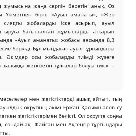
ң жұмысына жаңа серпін беретіні анық. Өз
ы Үкіметпен бірге «Ауыл аманаты», «Жер
» сияқты жобаларды іске асырып, ауыл
ттыруға бағытталған жұмыстарды атқарып
сында «Ауыл аманаты» жобасы аясында 8,3
есие берілді. Бұл мыңдаған ауыл тұрғындары
ы. Әкімдер осы жобаларды тиімді жүзеге
халыққа жеткізетін тұлғалар болуы тиіс», –
мәселелер мен жетістіктерді ашық айтып, тың
ауылдық округінің әкімі Ержан Қасымшалов су
кен жетістіктерімен бөлісті. Ол округте соңғы
 сондай-ақ Жайсан мен Ақсеңгір тұрғындары
тты.