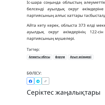
Іс-шара соңында облыстың әлеуметті
белсенді ауылдық округ әкімдері
партиясының алғыс хаттары тасбыстал
Айта кету керек, облыста 373 елді ме
ауылдық округ әкімдерінің 122-с
партиясының мүшелері.
Тэгтер:
Алматы облсы
форум
Ауыл әкімдері
БӨЛІСУ:
Серіктес жаңалықтары