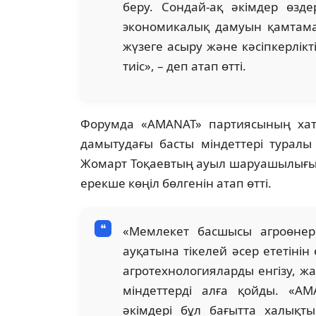
беру. Сондай-ақ әкімдер өзде
экономикалық дамуын қамтама
жүзеге асыру және кәсіпкерлік
тиіс», – деп атап өтті.
Форумда «AMANAT» партиясының ха
дамытудағы басты міндеттері туралы
Жомарт Тоқаевтың ауыл шаруашылығы 
ерекше көңіл бөлгенін атап өтті.
«Мемлекет басшысы агроөнер
ауқатына тікелей әсер ететіні
агротехнологияларды енгізу, ж
міндеттерді алға қойды. «A
әкімдері бұл бағытта халықт