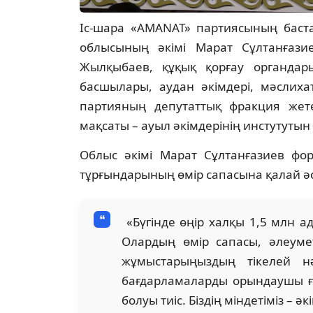
Іс-шара «AMANAT» партиясының бас
облысының әкімі Марат Сұлтанғаз
Жылқыбаев, құқық қорғау органдар
басшылары, аудан әкімдері, мәслиха
партияның депутаттық фракция жете
мақсаты – ауыл әкімдерінің инстутутын
Облыс әкімі Марат Сұлтанғазиев ф
тұрғындарының өмір сапасына қалай әс
«Бүгінде өңір халқы 1,5 млн а
Олардың өмір сапасы, әлеуме
жұмыстарыңыздың тікелей нә
бағдарламаларды орындаушы ғ
болуы тиіс. Біздің міндетіміз – 