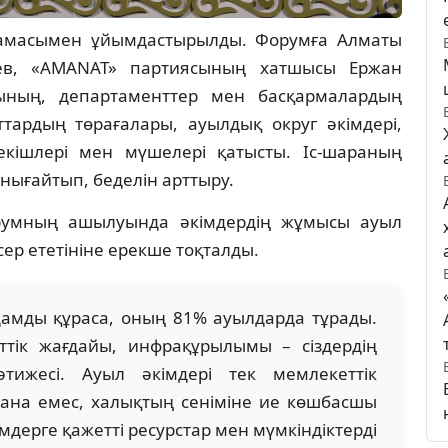
тамасымен ұйымдастырылды. Форумға Алматы
иев, «AMANAT» партиясының хатшысы Ержан
ының, департаменттер мен басқармалардың
ттардың төрағалары, ауылдық округ әкімдері,
кішлері мен мүшелері қатысты. Іс-шараның
 нығайтып, беделін арттыру.
орумның ашылуында әкімдердің жұмысы ауыл
ер ететініне ерекше тоқталды.
дамды құраса, оның 81% ауылдарда тұрады.
ттік жағдайы, инфрақұрылымы – сіздердің
тижесі. Ауыл әкімдері тек мемлекеттік
ана емес, халықтың сеніміне ие көшбасшы
әкімдерге қажетті ресурстар мен мүмкіндіктерді