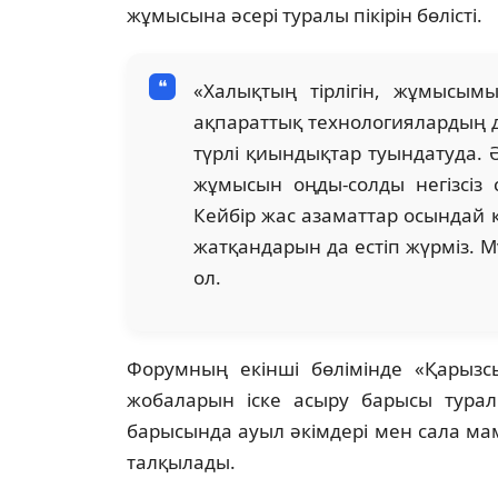
жұмысына әсері туралы пікірін бөлісті.
«Халықтың тірлігін, жұмысымы
ақпараттық технологиялардың 
түрлі қиындықтар туындатуда. 
жұмысын оңды-солды негізсіз
Кейбір жас азаматтар осындай
жатқандарын да естіп жүрміз. М
ол.
Форумның екінші бөлімінде «Қарызс
жобаларын іске асыру барысы туралы
барысында ауыл әкімдері мен сала ма
талқылады.