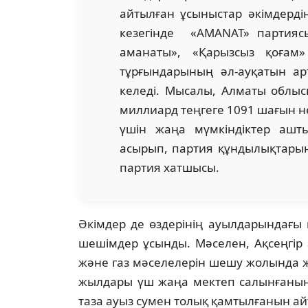
айтылған ұсыныстар әкімдерді
кезегінде «AMANAT» партияс
аманаты», «Қарызсыз қоғам
тұрғындарының әл-ауқатын ар
келеді. Мысалы, Алматы облы
миллиард теңгеге 1091 шағын н
үшін жаңа мүмкіндіктер ашт
асырып, партия құндылықтарын 
партия хатшысы.
Әкімдер де өздерінің ауылдарындағы 
шешімдер ұсынды. Мәселен, Ақсеңгір 
және газ мәселелерін шешу жолында жет
жылдары үш жаңа мектеп салынғанын,
таза ауыз сумен толық қамтылғанын ай