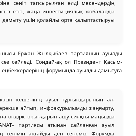
ріне сеніп тапсырылған елді мекендердің
сыз етіп, жаңа инвестициялық жобаларды
ті дамыту үшін қолайлы орта қалыптастыруы
тшысы Ержан Жылқыбаев партияның ауылды
 сөз сөйледі. Сондай-ақ ол Президент Қасым-
еңбеккерлерінің форумында ауылды дамытуға
кәсіп кешенінің ауыл тұрғындарының әл-
н ерекше айтып, инфрақұрылымды жаңғырту,
аңа өндіріс орындарын ашу сияқты маңызды
MANAT» партиясы атынан сайланған ауыл
ың сенімін ақтайды деп сенеміз. Форумда