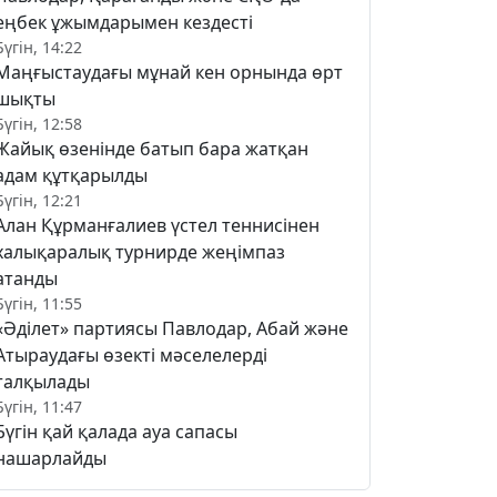
еңбек ұжымдарымен кездесті
Бүгін, 14:22
Маңғыстаудағы мұнай кен орнында өрт
шықты
Бүгін, 12:58
Жайық өзенінде батып бара жатқан
адам құтқарылды
Бүгін, 12:21
Алан Құрманғалиев үстел теннисінен
халықаралық турнирде жеңімпаз
атанды
Бүгін, 11:55
«Әділет» партиясы Павлодар, Абай және
Атыраудағы өзекті мәселелерді
талқылады
Бүгін, 11:47
Бүгін қай қалада ауа сапасы
нашарлайды