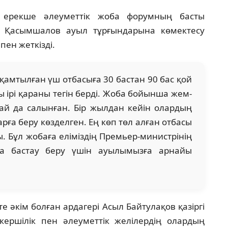
н ерекше әлеуметтік жоба форумның басты
н Қасымшалов ауыл тұрғындарына көмектесу
ен жеткізді.
 қамтылған үш отбасыға 30 бастан 90 бас қой
ы ірі қараны тегін берді. Жоба бойынша жем-
-жай да салынған. Бір жылдан кейін олардың
рға беру көзделген. Ең көп төл алған отбасы
. Бұл жобаға еліміздің Премьер-министрінің
а бастау беру үшін ауылымызға арнайы
 әкім болған ардагері Асыл Байтулақов қазіргі
ершілік пен әлеуметтік желілердің олардың