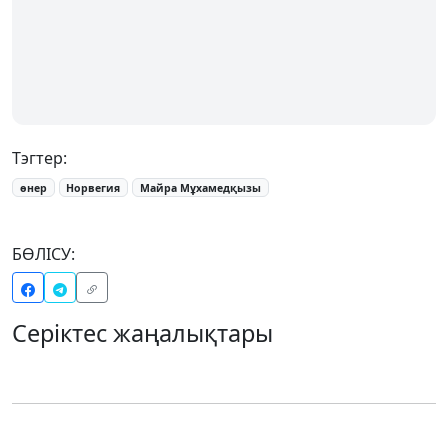
Тэгтер:
өнер
Норвегия
Майра Мұхамедқызы
БӨЛІСУ:
Серіктес жаңалықтары