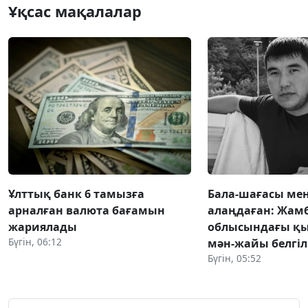
Ұқсас мақалалар
Ұлттық банк 6 тамызға
Бала-шағасы мен
арналған валюта бағамын
алаңдаған: Жам
жариялады
облысындағы қ
Бүгін, 06:12
мән-жайы белгіл
Бүгін, 05:52