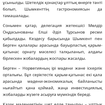
ұсынылды. Шетелдік қонақтар ұлттық өнерге тәнті
болып, Шымкенттің гастрономиясын да
тамашалады.
Сонымен қатар, делегация жетекшісі Мөлдір
Оңдасынованы Елші Әділ Тұрсынов ресми
қабылдады. Кездесу барысында Шымкент пен
Берген қалалары арасында бауырластық қарым-
қатынас орнату мәселесі талқыланып, алдағы
бірлескен жобалардың жоспары жасалды.
Берген – Норвегияның ірі мәдени және іскерлік
орталығы. Бұл серіктестік қарым-қатынас екі қала
арасында мәдени-экономикалық байланысты
нығайтып қана қоймай, жаңа инвестициялық
жобаларды жүзеге асыруға мүмкіндік береді.
Қазақ мәдениетінің шет елде танылуы – ұлттық