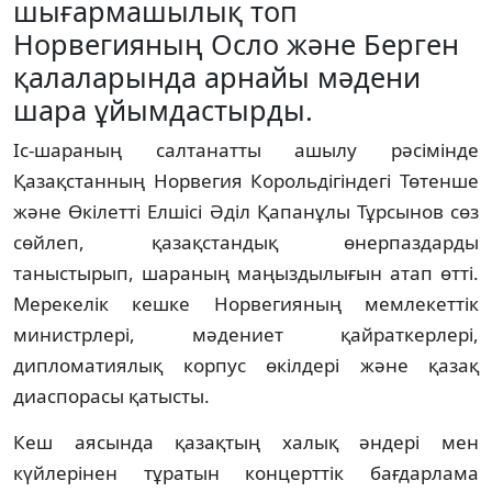
шығармашылық топ
Норвегияның Осло және Берген
қалаларында арнайы мәдени
шара ұйымдастырды.
Іс-шараның салтанатты ашылу рәсімінде
Қазақстанның Норвегия Корольдігіндегі Төтенше
және Өкілетті Елшісі Әділ Қапанұлы Тұрсынов сөз
сөйлеп, қазақстандық өнерпаздарды
таныстырып, шараның маңыздылығын атап өтті.
Мерекелік кешке Норвегияның мемлекеттік
министрлері, мәдениет қайраткерлері,
дипломатиялық корпус өкілдері және қазақ
диаспорасы қатысты.
Кеш аясында қазақтың халық әндері мен
күйлерінен тұратын концерттік бағдарлама