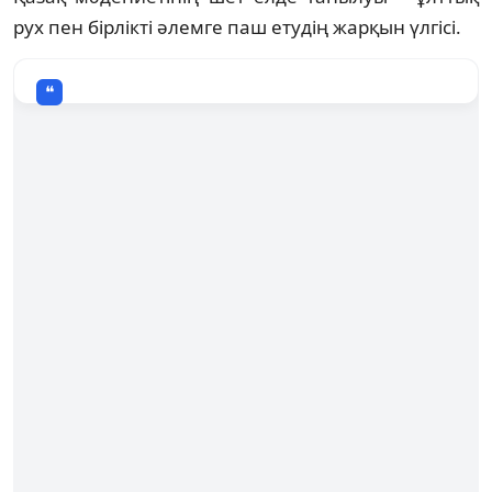
рух пен бірлікті әлемге паш етудің жарқын үлгісі.