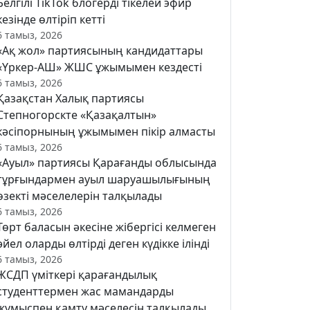
Белгілі TikTok блогерді тікелей эфир
кезінде өлтіріп кетті
6 тамыз, 2026
«Ақ жол» партиясының кандидаттары
«Үркер-АШ» ЖШС ұжымымен кездесті
6 тамыз, 2026
Қазақстан Халық партиясы
Степногорскте «Қазақалтын»
кәсіпорнының ұжымымен пікір алмасты
6 тамыз, 2026
«Ауыл» партиясы Қарағанды облысында
тұрғындармен ауыл шаруашылығының
өзекті мәселелерін талқылады
6 тамыз, 2026
Төрт баласын әкесіне жібергісі келмеген
әйел оларды өлтірді деген күдікке ілінді
6 тамыз, 2026
ЖСДП үміткері қарағандылық
студенттермен жас мамандарды
жұмыспен қамту мәселесін талқылады