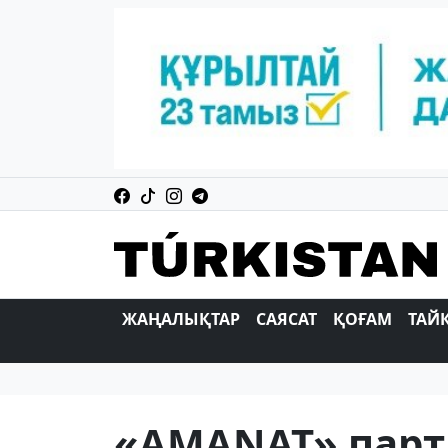
ЖАҢАЛЫҚТАР
САЯСАТ
ҚОҒАМ
ТАЙ
«AMANAT» парт