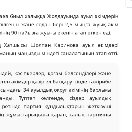
ев биыл халыққа Жолдауында ауыл әкімдерін
зілгенін және содан бері 2,5 мыңға жуық әкім
інің 90 пайызға жуығы екенін атап өткен еді.
ң Хатшысы Шолпан Каринова ауыл әкімдері
маның маңызды міндеті саналатынын атап өтті.
ей, кәсіпкерлер, қоғам белсенділері және
ен әкімдер қазір ел басқару ісінде тәжірибе
сындағы 34 ауылдық округ әкімінің барлығы
нды. Түптеп келгенде, сіздер ауылдық
і ретінде партия құндылықтарын жеткізуші
дің жұмыстарыңызға қарап, халық партияны