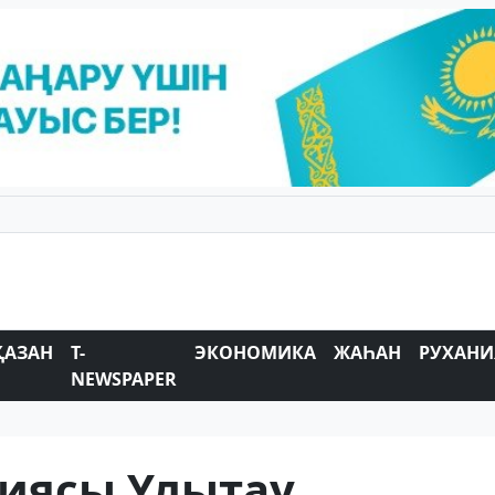
ҚАЗАН
T-
ЭКОНОМИКА
ЖАҺАН
РУХАНИ
NEWSPAPER
иясы Ұлытау