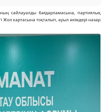
ның сайлауалды бағдарламасына, партиялық
і Жол картасына тоқталып, ауыл әкімдері назар