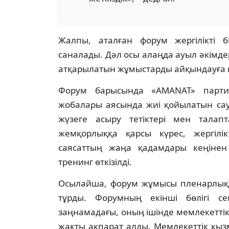
Жалпы, аталған форум жергілікті 
саналады. Дәл осы алаңда ауыл әкімде
атқарылатын жұмыстарды айқындауға кө
Форум барысында «AMANAT» парт
жобалары аясында жиі қойылатын сау
жүзеге асыру тетіктері мен талапт
жемқорлыққа қарсы күрес, жергілікт
саясаттың жаңа қадамдары кеңінен
тренинг өткізілді.
Осылайша, форум жұмысы пленарлық с
тұрды. Форумның екінші бөлігі се
заңнамадағы, оның ішінде мемлекеттік
жақты ақпарат алды. Мемлекеттік қыз