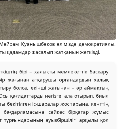
мі Мейрам Қуанышбеков елімізде демократиялы,
ты қадамдар жасалып жатқанын жеткізді.
ткіштің бірі – халықты мемлекеттік басқару
 бір жағынан атқарушы органдардың халық
тыру болса, екінші жағынан – әр аймақтың
Осы қағидаттарды негізге ала отырып, биыл
ты бекітілген іс-шаралар жоспарына, кенттің
у бағдарламасына сәйкес бірқатар жұмыс
т тұрғындарының ауызбіршілігі арқылы қол