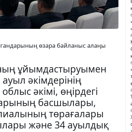
 органдарының өзара байланыс алаңы
ның ұйымдастыруымен
ауыл әкімдерінің
облыс әкімі, өңірдегі
дарының басшылары,
лиалының төрағалары
лары және 34 ауылдық