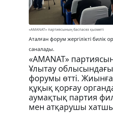
«AMANAT» партиясының баспасөз қызметі
Аталған форум жергілікті билік
саналады.
«AMANAT» партиясы
Ұлытау облысындағы 
форумы өтті. Жиынға 
құқық қорғау орган
аумақтық партия фи
мен атқарушы хатшы