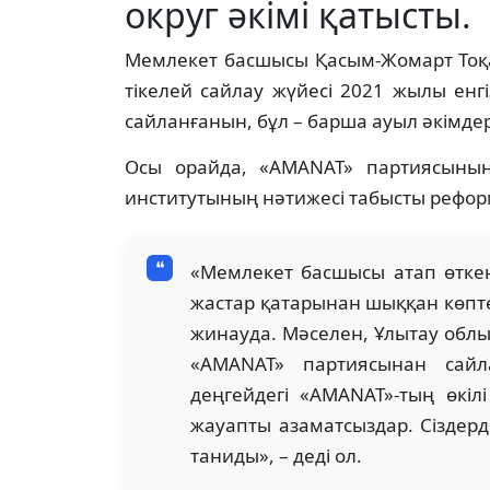
округ әкімі қатысты.
Мемлекет басшысы Қасым-Жомарт Тоқа
тікелей сайлау жүйесі 2021 жылы енгі
сайланғанын, бұл – барша ауыл әкімдер
Осы орайда, «AMANAT» партиясыны
институтының нәтижесі табысты рефор
«Мемлекет басшысы атап өткенд
жастар қатарынан шыққан көптег
жинауда. Мәселен, Ұлытау облы
«AMANAT» партиясынан сайла
деңгейдегі «AMANAT»-тың өкіл
жауапты азаматсыздар. Сіздер
таниды», – деді ол.