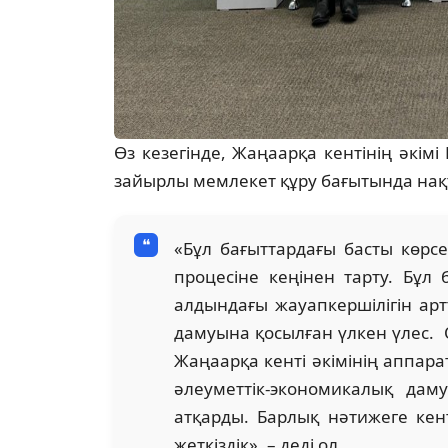
Өз кезегінде, Жаңаарқа кентінің әкі
зайырлы мемлекет құру бағытында нақ
«Бұл бағыттардағы басты көрсе
процесіне кеңінен тарту. Бұл
алдындағы жауапкершілігін арт
дамуына қосылған үлкен үлес. 
Жаңаарқа кенті әкімінің аппара
әлеуметтік-экономикалық дам
атқарды. Барлық нәтижеге кен
жеткіздік», – деді ол.