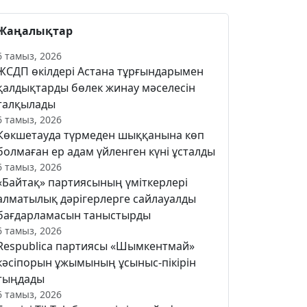
Жаңалықтар
6 тамыз, 2026
ЖСДП өкілдері Астана тұрғындарымен
қалдықтарды бөлек жинау мәселесін
талқылады
6 тамыз, 2026
Көкшетауда түрмеден шыққанына көп
болмаған ер адам үйленген күні ұсталды
6 тамыз, 2026
«Байтақ» партиясының үміткерлері
алматылық дәрігерлерге сайлауалды
бағдарламасын таныстырды
6 тамыз, 2026
Respublica партиясы «Шымкентмай»
кәсіпорын ұжымының ұсыныс-пікірін
тыңдады
6 тамыз, 2026