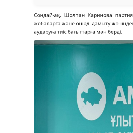
Сондай-ақ, Шолпан Каринова партия
жобаларға және өңірді дамыту жөніндег
аударуға тиіс бағыттарға мән берді.