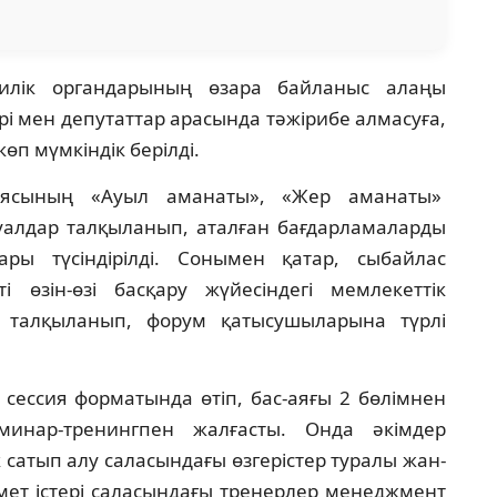
билік органдарының өзара байланыс алаңы
рі мен депутаттар арасында тәжірибе алмасуға,
п мүмкіндік берілді.
иясының «Ауыл аманаты», «Жер аманаты»
алдар талқыланып, аталған бағдарламаларды
ары түсіндірілді. Сонымен қатар, сыбайлас
і өзін-өзі басқару жүйесіндегі мемлекеттік
 талқыланып, форум қатысушыларына түрлі
ессия форматында өтіп, бас-аяғы 2 бөлімнен
минар-тренингпен жалғасты. Онда әкімдер
 сатып алу саласындағы өзгерістер туралы жан-
мет істері саласындағы тренерлер менеджмент