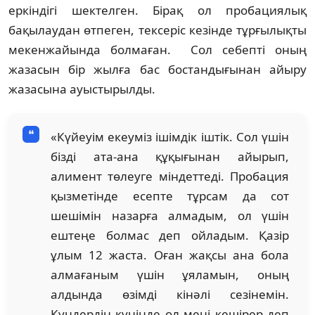
еркіндігі шектелген. Бірақ ол пробациялық
бақылаудан өтпеген, тексеріс кезінде тұрғылықты
мекенжайында болмаған. Сол себепті оның
жазасын бір жылға бас бостандығынан айыру
жазасына ауыстырылды.
«Күйеуім екеуміз ішімдік іштік. Сол үшін
бізді ата-ана құқығынан айырып,
алимент төлеуге міндеттеді. Пробация
қызметінде есепте тұрсам да сот
шешімін назарға алмадым, ол үшін
ештеңе болмас деп ойладым. Қазір
ұлым 12 жаста. Оған жақсы ана бола
алмағаным үшін ұяламын, оның
алдында өзімді кінәлі сезінемін.
Күндердің күнінде ол мені кешірер деп