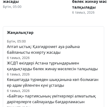
жасады
бөлек жинау мәс
Бүгін, 05:00
талқылады
6 тамыз, 2026
Жаңалықтар
Бүгін, 05:00
Аптап ыстық: Қазгидромет ауа райына
байланысты ескерту жасады
6 тамыз, 2026
ЖСДП өкілдері Астана тұрғындарымен
қалдықтарды бөлек жинау мәселесін талқылады
6 тамыз, 2026
Көкшетауда түрмеден шыққанына көп болмаған
ер адам үйленген күні ұсталды
6 тамыз, 2026
«Байтақ» партиясының үміткерлері алматылық
дәрігерлерге сайлауалды бағдарламасын