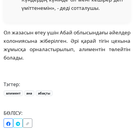
үміттенемін», - деді сотталушы.
Ол жазасын өтеу үшін Абай облысындағы әйелдер
колониясына жіберілген. Әрі қарай тігін цехына
жұмысқа орналастырылып, алиментін төлейтін
болады.
Тэгтер:
алимент
ана
абақты
БӨЛІСУ: