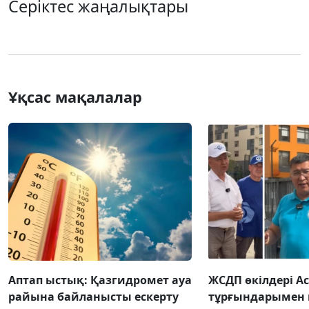
Серіктес жаңалықтары
Ұқсас мақалалар
Аптап ыстық: Қазгидромет ауа
ЖСДП өкілдері А
райына байланысты ескерту
тұрғындарымен