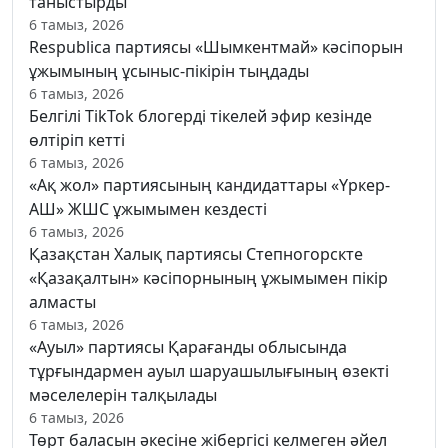
таныстырды
6 тамыз, 2026
Respublica партиясы «Шымкентмай» кәсіпорын
ұжымының ұсыныс-пікірін тыңдады
6 тамыз, 2026
Белгілі TikTok блогерді тікелей эфир кезінде
өлтіріп кетті
6 тамыз, 2026
«Ақ жол» партиясының кандидаттары «Үркер-
АШ» ЖШС ұжымымен кездесті
6 тамыз, 2026
Қазақстан Халық партиясы Степногорскте
«Қазақалтын» кәсіпорнының ұжымымен пікір
алмасты
6 тамыз, 2026
«Ауыл» партиясы Қарағанды облысында
тұрғындармен ауыл шаруашылығының өзекті
мәселелерін талқылады
6 тамыз, 2026
Төрт баласын әкесіне жібергісі келмеген әйел