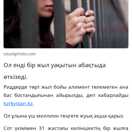
istockphoto.com
Ол енді бір жыл уақытын абақтыда
өткізеді.
Риддерде төрт жыл бойы алимент төлемеген ана
бас бостандығынан айырылды, деп хабарлайды
turkystan.kz
.
Ол ұлына үш миллион теңгеге жуық ақша қарыз.
Сот үкімімен 31 жастағы келіншектің бір жылға