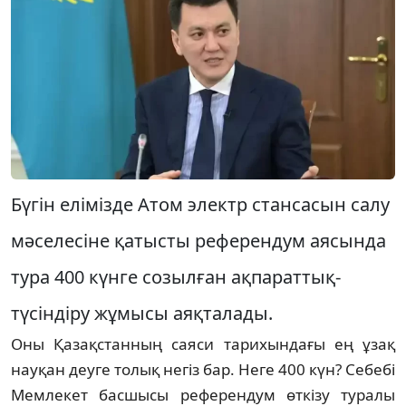
Бүгін елімізде Атом электр стансасын салу
мәселесіне қатысты референдум аясында
тура 400 күнге созылған ақпараттық-
түсіндіру жұмысы аяқталады.
Оны Қазақстанның саяси тарихындағы ең ұзақ
науқан деуге толық негіз бар. Неге 400 күн? Себебі
Мемлекет басшысы референдум өткізу туралы