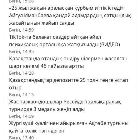
Бүгін, 15:08
«25 жыл жақын араласқан құрбым иттік істеді»:
Айгүл Иманбаева қандай адамдардың сатқындық
жасайтынын жайып салды
Бүгін, 14:59
TikTok-та балағат сөздер айтқан әйел
психикалық орталыққа жатқызылды (ВИДЕО)
Бүгін, 14:35
Қазақстанда отандық өндірушілермен жасалған
шарт көлемі 46 пайызға артты
Бүгін, 14:28
Қазақстандықтар депозитте 25 трлн теңге ұстап
отыр
Бүгін, 14:15
Жас таэквондошылар Ресейдегі халықаралық
турнирде 3 медаль жеңіп алды
Бүгін, 14:09
Жүргізуші куәлігінен айырылған Ақтөбе тұрғыны
қайта көлік тізгіндеген
Бүгін, 13:40