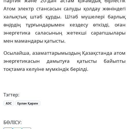
партия және 20-дан астам қоғамдық бірлестік
Атом электр стансасын салуды қолдау жөніндегі
халықтық штаб құрды. Штаб мүшелері барлық
өңірдің тұрғындарымен кездесу өткізді, оған
энергетика саласының жетекші сарапшылары
мен мамандары қатысты.
Осылайша, азаматтарымыздың Қазақстанда атом
энергетикасын дамытуға қатысты байыпты
тоқтамға келуіне мүмкіндік берілді.
Тэгтер:
АЭС
Ерлан Қарин
БӨЛІСУ: