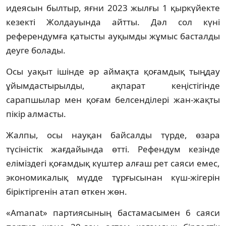
идеясын былтыр, яғни 2023 жылғы 1 қыркүйекте
кезекті Жолдауында айтты. Дәл сол күні
референдумға қатысты ауқымды жұмыс басталды
деуге болады.
Осы уақыт ішінде әр аймақта қоғамдық тыңдау
ұйымдастырылды, ақпарат кеңістігінде
сарапшылар мен қоғам белсенділері жан-жақты
пікір алмасты.
Жалпы, осы науқан байсалды түрде, өзара
түсіністік жағдайында өтті. Рефендум кезінде
еліміздегі қоғамдық күштер алғаш рет саяси емес,
экономикалық мүдде тұрғысынан күш-жігерін
біріктіргенін атап өткен жөн.
«Amanat» партиясының бастамасымен 6 саяси