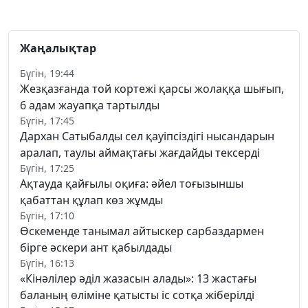
Жаңалықтар
Бүгін, 19:44
Жезқазғанда той кортежі қарсы жолаққа шығып,
6 адам жауапқа тартылды
Бүгін, 17:45
Дархан Сатыбалды сел қауіпсіздігі нысандарын
аралап, таулы аймақтағы жағдайды тексерді
Бүгін, 17:25
Ақтауда қайғылы оқиға: әйел тоғызыншы
қабаттан құлап көз жұмды
Бүгін, 17:10
Өскеменде танымал айтыскер сарбаздармен
бірге әскери ант қабылдады
Бүгін, 16:13
«Кінәлілер әділ жазасын алады»: 13 жастағы
баланың өліміне қатысты іс сотқа жіберілді