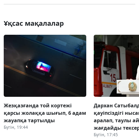
Ұқсас мақалалар
Жезқазғанда той кортежі
Дархан Сатыбал
қарсы жолаққа шығып, 6 адам
қауіпсіздігі ны
жауапқа тартылды
аралап, таулы а
Бүгін, 19:44
жағдайды тексер
Бүгін, 17:45