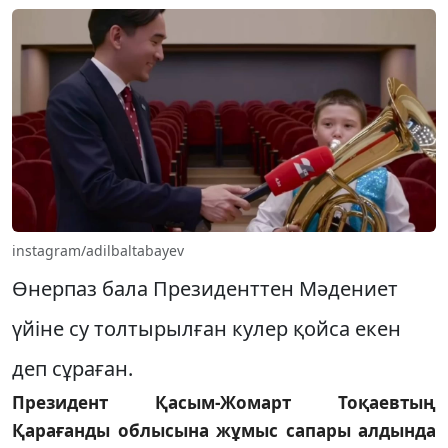
instagram/adilbaltabayev
Өнерпаз бала Президенттен Мәдениет
үйіне су толтырылған кулер қойса екен
деп сұраған.
Президент Қасым-Жомарт Тоқаевтың
Қарағанды облысына жұмыс сапары алдында