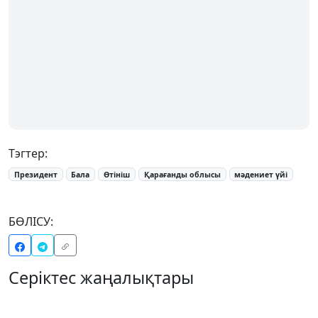
Тэгтер:
Президент
Бала
Өтініш
Қарағанды облысы
мәдениет үйі
БӨЛІСУ:
Серіктес жаңалықтары