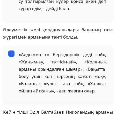
су толтырылған кулер қойса екен деп
сұрар едім, - дейді бала.
Әлеуметтік желі қолданушылары баланың таза
жүрегі мен арманына тәнті болды.
«Алдымен су беріңдерші» деді ғой»,
«Жаным-ау, тәттісін-ай», «Коляның
арманы орындалған шығар», «Бақытты
болу үшін көп нәрсенің қажеті жоқ»,
«Баланың жүрегі таза ғой», «Халқын
ойлап айтқаны», - деп жазған олар.
Кейін тілші Әділ Балтабаев Николайдың арманы