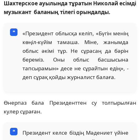
Шахтерское ауылында тұратын Николай есімді
музыкант баланың тілегі орындалды.
«Президент облысқа келіп, «Бүгін менің
көңіл-күйім тамаша. Міне, жанымда
облыс әкімі тұр. Не сұрасаң да бәрін
береміз. Оны облыс басшысына
тапсырамын» десе не сұрайтын едің», -
деп сұрақ қойды журналист балаға.
Өнерпаз бала Президенттен су толтырылған
кулер сұраған.
Президент келсе біздің Мәдениет үйіне