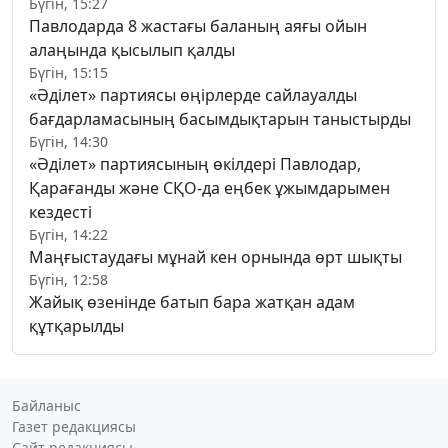
Бүгін, 15:27
Павлодарда 8 жастағы баланың аяғы ойын
алаңында қысылып қалды
Бүгін, 15:15
«Әділет» партиясы өңірлерде сайлауалды
бағдарламасының басымдықтарын таныстырды
Бүгін, 14:30
«Әділет» партиясының өкілдері Павлодар,
Қарағанды және СҚО-да еңбек ұжымдарымен
кездесті
Бүгін, 14:22
Маңғыстаудағы мұнай кен орнында өрт шықты
Бүгін, 12:58
Жайық өзенінде батып бара жатқан адам
құтқарылды
Байланыс
Газет редакциясы
Сайт редакциясы