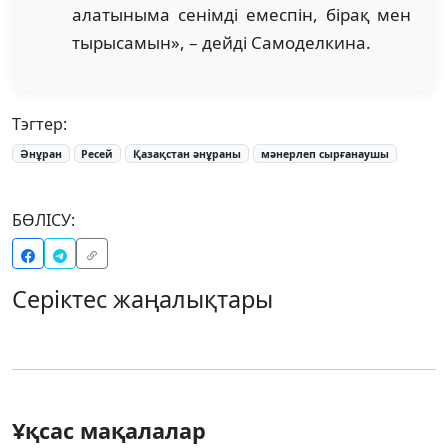
алатыныма сенімді емеспін, бірақ мен
тырысамын», – дейді Самоделкина.
Тэгтер:
Әнұран
Ресей
Қазақстан әнұраны
мәнерлеп сырғанаушы
БӨЛІСУ:
Серіктес жаңалықтары
Ұқсас мақалалар