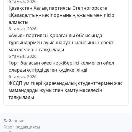
6 тамыз, 2026
Қазақстан Халық партиясы Степногорскте
«Қазақалтын» кәсіпорнының ұжымымен пікір
алмасты
6 тамыз, 2026
«Ауыл» партиясы Қарағанды облысында
тұрғындармен ауыл шаруашылығының өзекті
мәселелерін талқылады
6 тамыз, 2026
Төрт баласын әкесіне жібергісі келмеген әйел
оларды өлтірді деген күдікке ілінді
6 тамыз, 2026
ЖСДП үміткері қарағандылық студенттермен жас
мамандарды жұмыспен қамту мәселесін
талқылады
Байланыс
Газет редакциясы