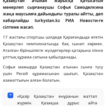
Қазақстан атынан жарысқа қатысатын
мәнерлеп сырғанаушы Софья Самоделкина
жаңа маусымға дайындығы туралы айтты, деп
хабарлайды turkystan.kz РИА Новости-ге
сілтеме жасап.
17 жастағы спортшы шілдеде Қарағандыда өтетін
Қазақстан чемпионатында бақ сынап көрмек.
Аталған біріншілікте жүлдегерлер қатарына ілінсе
ұлттық құрама сапына қабылданады.
Софья мамырда Қазақстан атынан сынға түсу
үшін Ресей құрамасынан шығып, Қазақстан
азаматтығын алған болатын.
«Қазір Қазақстан әнұранын жаттап
жүрмін. Қазақша дұрыс айта