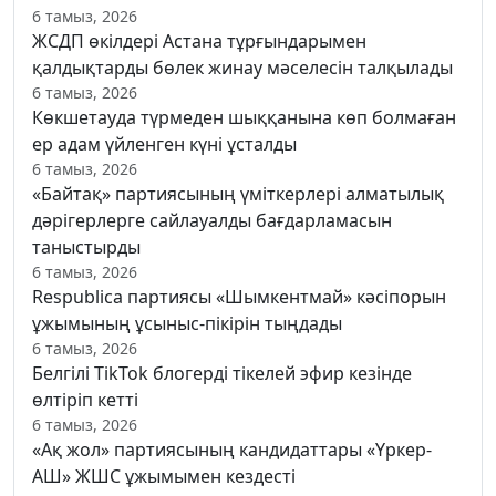
6 тамыз, 2026
ЖСДП өкілдері Астана тұрғындарымен
қалдықтарды бөлек жинау мәселесін талқылады
6 тамыз, 2026
Көкшетауда түрмеден шыққанына көп болмаған
ер адам үйленген күні ұсталды
6 тамыз, 2026
«Байтақ» партиясының үміткерлері алматылық
дәрігерлерге сайлауалды бағдарламасын
таныстырды
6 тамыз, 2026
Respublica партиясы «Шымкентмай» кәсіпорын
ұжымының ұсыныс-пікірін тыңдады
6 тамыз, 2026
Белгілі TikTok блогерді тікелей эфир кезінде
өлтіріп кетті
6 тамыз, 2026
«Ақ жол» партиясының кандидаттары «Үркер-
АШ» ЖШС ұжымымен кездесті