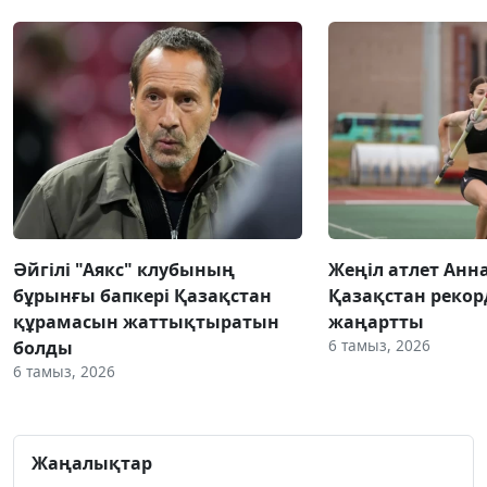
Әйгілі "Аякс" клубының
Жеңіл атлет Анн
бұрынғы бапкері Қазақстан
Қазақстан реко
құрамасын жаттықтыратын
жаңартты
6 тамыз, 2026
болды
6 тамыз, 2026
Жаңалықтар