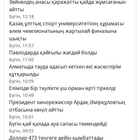
Зейнелдің анасы қаражатты қайда жұмсағанын
айтты
Бүгін, 12:18
Қазақ ұлттық спорт университетінің құрамасы
әлем чемпионатының жартылай финалына
шықты
Бүгін, 11:57
Павлодарда қайғылы жағдай болды
Бүгін, 11:45
Алматыда тауда адасып кеткен екі жасөспірім
құтқарылды
Бүгін, 10:59
Елімізде бір тәулікте үш орман өрті тіркелді
Бүгін, 10:49
Президент кинорежиссер Ардақ Әмірқұловтың
отбасына көңіл айтты
Бүгін, 10:01
Бүгін қай қалада ауа сапасы төмендейді
Бүгін, 09:55
Доллар 473 теңгеге дейін қымбаттады