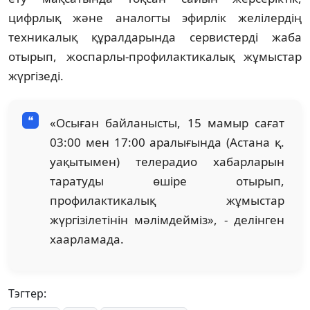
цифрлық және аналогты эфирлік желілердің
техникалық құралдарында сервистерді жаба
отырып, жоспарлы-профилактикалық жұмыстар
жүргізеді.
«Осыған байланысты, 15 мамыр сағат
03:00 мен 17:00 аралығында (Астана қ.
уақытымен) телерадио хабарларын
таратуды өшіре отырып,
профилактикалық жұмыстар
жүргізілетінін мәлімдейміз», - делінген
хаарламада.
Тэгтер: