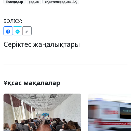
Теледидар
радио
«Қазтелерадио» АҚ
БӨЛІСУ:
Серіктес жаңалықтары
Ұқсас мақалалар