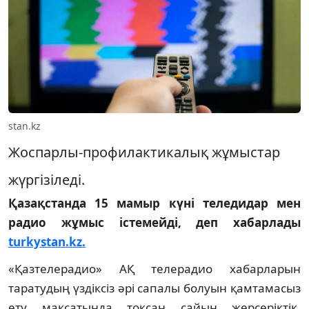
stan.kz
Жоспарлы-профилактикалық жұмыстар
жүргізіледі.
Қазақстанда 15 мамыр күні теледидар мен
радио жұмыс істемейді, деп хабарлады
turkystan.kz.
«Қазтелерадио» АҚ телерадио хабарларын
таратудың үздіксіз әрі сапалы болуын қамтамасыз
ету мақсатында тоқсан сайын жерсеріктік,