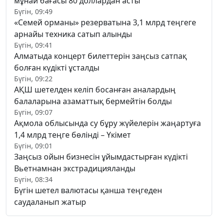
мұнай бағасы 80 доллардан асты
Бүгін, 09:49
«Семей орманы» резерватына 3,1 млрд теңгеге
арнайы техника сатып алынды
Бүгін, 09:41
Алматыда концерт билеттерін заңсыз сатпақ
болған күдікті ұсталды
Бүгін, 09:22
АҚШ шетелден келіп босанған аналардың
балаларына азаматтық бермейтін болды
Бүгін, 09:07
Ақмола облысында су бұру жүйелерін жаңартуға
1,4 млрд теңге бөлінді – Үкімет
Бүгін, 09:01
Заңсыз ойын бизнесін ұйымдастырған күдікті
Вьетнамнан экстрадицияланды
Бүгін, 08:34
Бүгін шетел валютасы қанша теңгеден
саудаланып жатыр