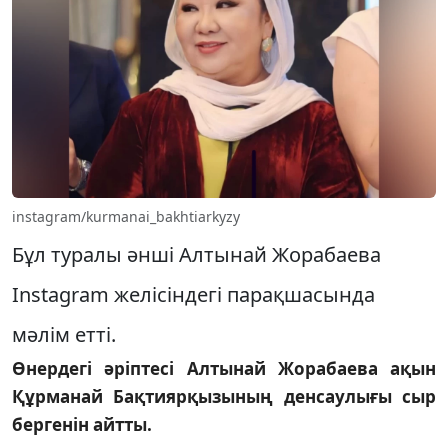
instagram/kurmanai_bakhtiarkyzy
Бұл туралы әнші Алтынай Жорабаева
Instagram желісіндегі парақшасында
мәлім етті.
Өнердегі әріптесі Алтынай Жорабаева ақын
Құрманай Бақтиярқызының денсаулығы сыр
бергенін айтты.