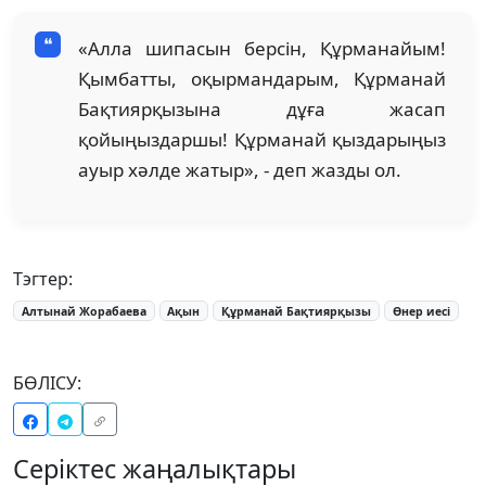
«Алла шипасын берсін, Құрманайым!
Қымбатты, оқырмандарым, Құрманай
Бақтиярқызына дұға жасап
қойыңыздаршы! Құрманай қыздарыңыз
ауыр хәлде жатыр», - деп жазды ол.
Тэгтер:
Алтынай Жорабаева
Ақын
Құрманай Бақтиярқызы
Өнер иесі
БӨЛІСУ:
Серіктес жаңалықтары