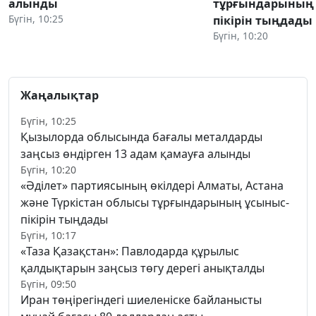
алынды
тұрғындарының 
Бүгін, 10:25
пікірін тыңдады
Бүгін, 10:20
Жаңалықтар
Бүгін, 10:25
Қызылорда облысында бағалы металдарды
заңсыз өндірген 13 адам қамауға алынды
Бүгін, 10:20
«Әділет» партиясының өкілдері Алматы, Астана
және Түркістан облысы тұрғындарының ұсыныс-
пікірін тыңдады
Бүгін, 10:17
«Таза Қазақстан»: Павлодарда құрылыс
қалдықтарын заңсыз төгу дерегі анықталды
Бүгін, 09:50
Иран төңірегіндегі шиеленіске байланысты