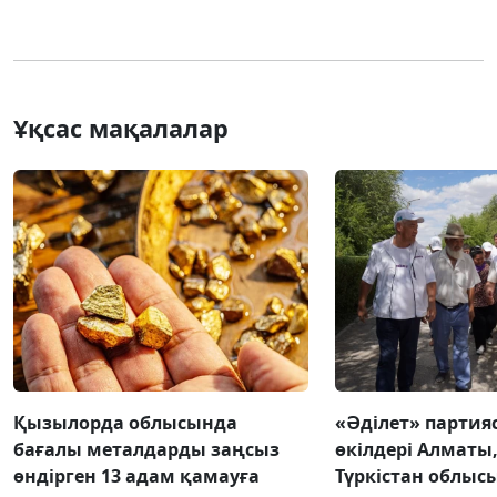
Ұқсас мақалалар
Қызылорда облысында
«Әділет» парти
бағалы металдарды заңсыз
өкілдері Алматы
өндірген 13 адам қамауға
Түркістан облыс