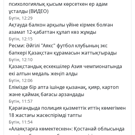
психологиялық қысым көрсеткен ер адам
ұсталды (ВИДЕО)
Бүгін, 12:29
Ақтауда балкон арқылы үйіне кірмек болған
азамат 12-қабаттан құлап көз жұмды
Бүгін, 12:15
Ресми: Әйгілі "Аякс" футбол клубының экс
бапкері Қазақстан құрамасын жаттықтырады
Бүгін, 12:10
Қазақстандық ескекшілер Азия чемпионатында
екі алтын медаль жеңіп алды
Бүгін, 12:06
Елімізде бір апта ішінде қызанақ, қияр, картоп
және қаймақ бағасы арзандады
Бүгін, 11:57
Қарағандыда полиция қызметтік иттің көмегімен
18 жастағы жасөспірімді тапты
Бүгін, 11:54
«Алаяқтарға көмектескен»: Қостанай облысында