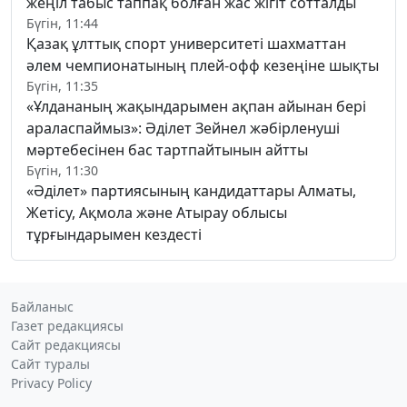
жеңіл табыс таппақ болған жас жігіт сотталды
Бүгін, 11:44
Қазақ ұлттық спорт университеті шахматтан
әлем чемпионатының плей-офф кезеңіне шықты
Бүгін, 11:35
«Ұлдананың жақындарымен ақпан айынан бері
араласпаймыз»: Әділет Зейнел жәбірленуші
мәртебесінен бас тартпайтынын айтты
Бүгін, 11:30
«Әділет» партиясының кандидаттары Алматы,
Жетісу, Ақмола және Атырау облысы
тұрғындарымен кездесті
Байланыс
Газет редакциясы
Сайт редакциясы
Сайт туралы
Privacy Policy