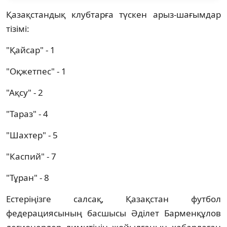
Қазақстандық клубтарға түскен арыз-шағымдар
тізімі:
"Қайсар" - 1
"Оқжетпес" - 1
"Ақсу" - 2
"Тараз" - 4
"Шахтер" - 5
"Каспий" - 7
"Тұран" - 8
Естеріңізге салсақ, Қазақстан футбол
федерациясының басшысы Әділет Барменқұлов