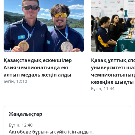
Қазақстандық ескекшілер
Қазақ ұлттық сп
Азия чемпионатында екі
университеті ша
алтын медаль жеңіп алды
чемпионатының
Бүгін, 12:10
кезеңіне шықты
Бүгін, 11:44
Жаңалықтар
Бүгін, 12:40
Ақтөбеде бұрынғы сүйіктісін аңдып,