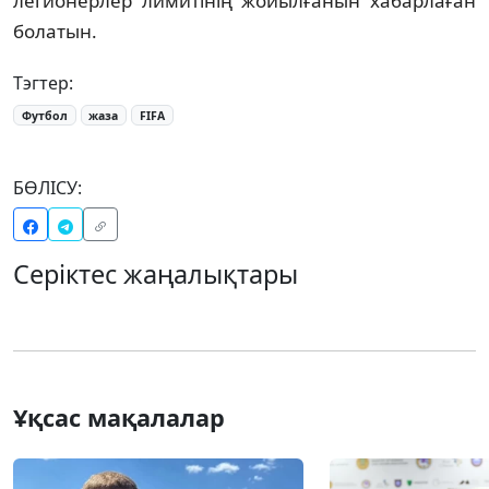
легионерлер лимитінің жойылғанын хабарлаған
болатын.
Тэгтер:
Футбол
жаза
FIFA
БӨЛІСУ:
Серіктес жаңалықтары
Ұқсас мақалалар