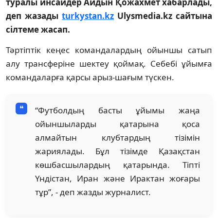
туралы инсайдер Айдын Қожахмет хабарлады,
деп жазады
turkystan.kz
Ulysmedia.kz сайтына
сілтеме жасап.
Тәртіптік кеңес командалардың ойыншы сатып
алу трансферіне шектеу қоймақ. Себебі ұйымға
командаларға қарсы арыз-шағым түскен.
“Футболдың басты ұйымы жаңа
ойыншыларды қатарына қоса
алмайтын клубтардың тізімін
жариялады. Бұл тізімде Қазақстан
көшбасшылардың қатарында. Тіпті
Үндістан, Иран және Ирактан жоғары
тұр”, - деп жазды журналист.