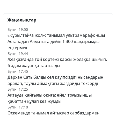
Жаңалықтар
Бүгін, 19:50
«Құрылтайға жол»: танымал ультрамарафоншы
Астанадан Алматыға дейін 1 300 шақырымды
еңсермек
Бүгін, 19:44
Жезқазғанда той кортежі қарсы жолаққа шығып,
6 адам жауапқа тартылды
Бүгін, 17:45
Дархан Сатыбалды сел қауіпсіздігі нысандарын
аралап, таулы аймақтағы жағдайды тексерді
Бүгін, 17:25
Ақтауда қайғылы оқиға: әйел тоғызыншы
қабаттан құлап көз жұмды
Бүгін, 17:10
Өскеменде танымал айтыскер сарбаздармен