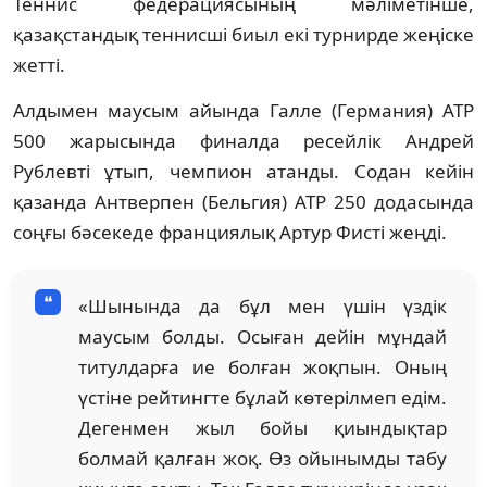
Теннис федерациясының мәліметінше,
қазақстандық теннисші биыл екі турнирде жеңіске
жетті.
Алдымен маусым айында Галле (Германия) ATP
500 жарысында финалда ресейлік Андрей
Рублевті ұтып, чемпион атанды. Содан кейін
қазанда Антверпен (Бельгия) ATP 250 додасында
соңғы бәсекеде франциялық Артур Фисті жеңді.
«Шынында да бұл мен үшін үздік
маусым болды. Осыған дейін мұндай
титулдарға ие болған жоқпын. Оның
үстіне рейтингте бұлай көтерілмеп едім.
Дегенмен жыл бойы қиындықтар
болмай қалған жоқ. Өз ойынымды табу