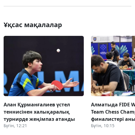
Ұқсас мақалалар
Алан Құрманғалиев үстел
Алматыда FIDE Wo
теннисінен халықаралық
Team Chess Champ
турнирде жеңімпаз атанды
финалистері ан
Бүгін, 12:21
Бүгін, 10:15