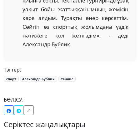
қиынға соқты. Тек Галле турнирінде ұзақ
уақыт бойы жаттыққанымның жемісін
көре алдым. Тұрақты өнер көрсеттім.
Сөйтіп өз спорттық жолымдағы үздік
нәтижеге қол жеткіздім», - деді
Александр Бублик.
Тэгтер:
спорт
Александр Бублик
теннис
БӨЛІСУ:
Серіктес жаңалықтары