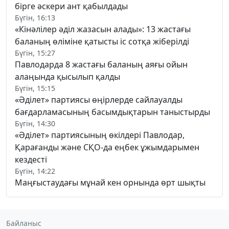
бірге әскери ант қабылдады
Бүгін, 16:13
«Кінәлілер әділ жазасын алады»: 13 жастағы
баланың өліміне қатысты іс сотқа жіберілді
Бүгін, 15:27
Павлодарда 8 жастағы баланың аяғы ойын
алаңында қысылып қалды
Бүгін, 15:15
«Әділет» партиясы өңірлерде сайлауалды
бағдарламасының басымдықтарын таныстырды
Бүгін, 14:30
«Әділет» партиясының өкілдері Павлодар,
Қарағанды және СҚО-да еңбек ұжымдарымен
кездесті
Бүгін, 14:22
Маңғыстаудағы мұнай кен орнында өрт шықты
Байланыс