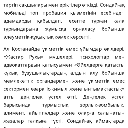
тәртіп сақшылары мен еріктілер өткізді. Сондай-ақ
мобильді топ пробация қызметінің есебіндегі
адамдарды қабылдап, есепте тұрған қала
тұрғындарына жұмысқа орналасу бойынша
әлеуметтік-құқықтық көмек көрсетті.
Ал Қостанайда үкіметтік емес ұйымдар өкілдері,
«Жастар Рухы» мүшелері, психологтар мен
адвокаттардың қатысуымен «Әйелдерге қатысты
құқық бұзушылықтардың алдын алу бойынша
мемлекеттік органдармен және үкіметтік емес
сектормен өзара іс-қимыл және ынтымақтастық»
атты дөңгелек үстел өтті. Дөңгелек үстел
барысында тұрмыстық зорлық-зомбылық,
алимент, айыппұлдар және оларға салынатын
жазалар талқыға түсті. Сондай-ақ аймақтарда