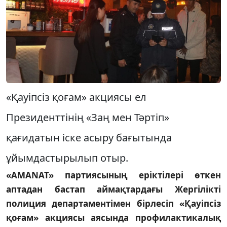
«Қауіпсіз қоғам» акциясы ел
Президенттінің «Заң мен Тәртіп»
қағидатын іске асыру бағытында
ұйымдастырылып отыр.
«AMANAT» партиясының еріктілері өткен
аптадан бастап аймақтардағы Жергілікті
полиция департаментімен бірлесіп «Қауіпсіз
қоғам» акциясы аясында профилактикалық