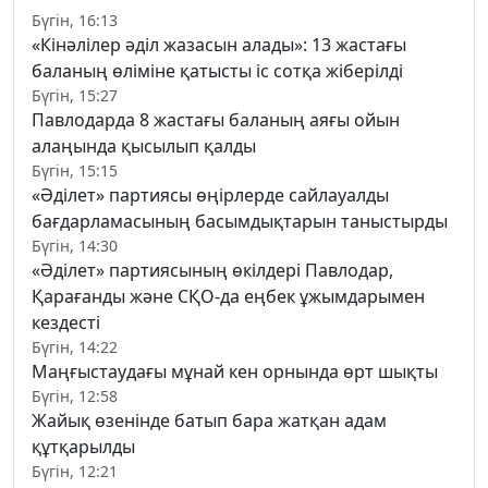
Бүгін, 16:13
«Кінәлілер әділ жазасын алады»: 13 жастағы
баланың өліміне қатысты іс сотқа жіберілді
Бүгін, 15:27
Павлодарда 8 жастағы баланың аяғы ойын
алаңында қысылып қалды
Бүгін, 15:15
«Әділет» партиясы өңірлерде сайлауалды
бағдарламасының басымдықтарын таныстырды
Бүгін, 14:30
«Әділет» партиясының өкілдері Павлодар,
Қарағанды және СҚО-да еңбек ұжымдарымен
кездесті
Бүгін, 14:22
Маңғыстаудағы мұнай кен орнында өрт шықты
Бүгін, 12:58
Жайық өзенінде батып бара жатқан адам
құтқарылды
Бүгін, 12:21