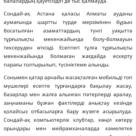
балалардың қауіпсіздігі де тыс қалмауда.
Сондай-ақ Астана қаласы Алматы ауданы
аумағында шартты түрде мерзімінен бұрын
босатылған азаматтардың түнгі уақытта
тұрғылықты мекенжайында болу-болмауын
тексеруден өткізді. Есептегі тұлға тұрғылықты
мекенжайында болмаған жағдайда ескерту
парағы толтырылып, түсініктеме алынды.
Сонымен қатар арнайы жасақталған мобильді топ
мүшелері есепте тұрғандарға бақылау жасау,
базарлар мен жалға алынған пәтерлерді аралау,
заңнаманы бұзған фактілерді анықтау кезінде
қолайсыз отбасыларға бару жүзеге асырылуда.
Сондай-ақ компьютерлік клубтар, көңіл көтеру
орындары мен мейрамханаларда кәмелетке