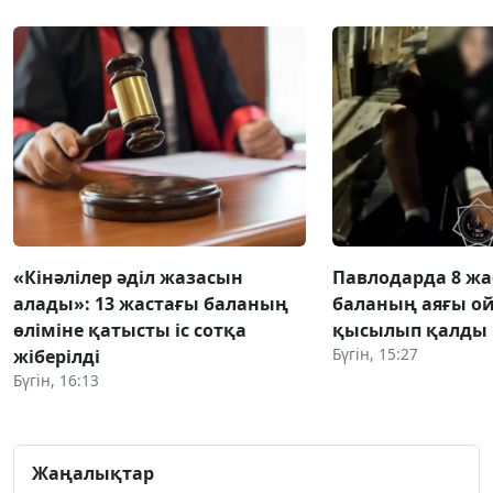
«Кінәлілер әділ жазасын
Павлодарда 8 жа
алады»: 13 жастағы баланың
баланың аяғы о
өліміне қатысты іс сотқа
қысылып қалды
Бүгін, 15:27
жіберілді
Бүгін, 16:13
Жаңалықтар