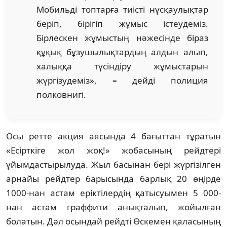
Мобильді топтарға тиісті нұсқаулықтар
беріп, бірігіп жұмыс істеудеміз.
Бірлескен жұмыстың нәжесінде біраз
құқық бұзушылықтардың алдын алып,
халыққа түсіндіру жұмыстарын
жүргізудеміз»,
–
дейді полиция
полковнигі.
Осы ретте акция аясында 4 бағыттан тұратын
«Есірткіге жол жоқ!» жобасының рейдтері
ұйымдастырылуда. Жыл басынан бері жүргізілген
арнайы рейдтер барысында барлық 20 өңірде
1000-нан астам еріктілердің қатысуымен 5 000-
нан астам граффити анықталып, жойылған
болатын. Дәл осындай рейдті Өскемен қаласының