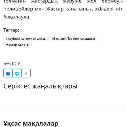
толмаған жастардың жүруіне жол бермеуін
полицейлер мен Жастар қанатының өкілдері жіті
бақылауда.
Тэгтер:
«Қауіпсіз қоғам» акциясы
«Заң мен Тәртіп» қағидаты
Жастар қанаты
БӨЛІСУ:
Серіктес жаңалықтары
Ұқсас мақалалар