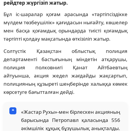
рейдтер жүргізіп жатыр.
Бұл іс-шаралар қоғам арасында «тәртіпсіздікке
мүлдем төзбеушілік» қағидасын нығайту, көшелер
мен басқа қоғамдық орындарда тиісті қоғамдық
тәртіпті қолдау мақсатында өткізіліп жатыр.
Солтүстік Қазақстан облыстық полиция
департаменті бастығының міндетін атқарушы,
полиция полковнигі Қанат Айтбаевтың
айтуынша, акция жедел жағдайды жақсартып,
полицияның құзыреті шеңберінде халыққа көмек
көрсетуге бағытталған дейді.
«Жастар Рухы»-мен бірлескен акцияның
барысында Петропавл қаласында 556
әкімшілік құқық бұзушылық анықталды.