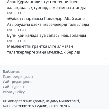
Алан Құрманғалиев үстел теннисінен
халықаралық турнирде жеңімпаз атанды
Бүгін, 11:55
«Әділет» партиясы Павлодар, Абай және
Атыраудағы өзекті мәселелерді талқылады
Бүгін, 11:47
Бүгін қай қалада ауа сапасы нашарлайды
Бүгін, 11:20
Мемлекеттік грантқа іліге алмаған
талапкерлерге жаңа мүмкіндік берілді
Байланыс
Газет редакциясы
Сайт редакциясы
Сайт туралы
Privacy Policy
ҚР Ақпарат және қоғамдық даму министрлігі,
№KZ36VPY00019169 куәлігі, 08.01.2020 ж.