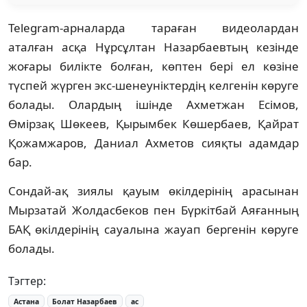
Telegram-арналарда тараған видеолардан
аталған асқа Нұрсұлтан Назарбаевтың кезінде
жоғары билікте болған, көптен бері ел көзіне
түспей жүрген экс-шенеуніктердің келгенін көруге
болады. Олардың ішінде Ахметжан Есімов,
Өмірзақ Шөкеев, Қырымбек Көшербаев, Қайрат
Қожамжаров, Даниал Ахметов сияқты адамдар
бар.
Сондай-ақ зиялы қауым өкілдерінің арасынан
Мырзатай Жолдасбеков пен Бүркітбай Аяғанның
БАҚ өкілдерінің сауалына жауап бергенін көруге
болады.
Тэгтер:
Астана
Болат Назарбаев
ас