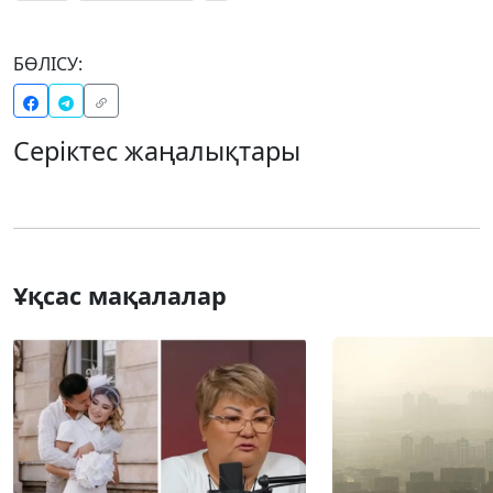
БӨЛІСУ:
Серіктес жаңалықтары
Ұқсас мақалалар