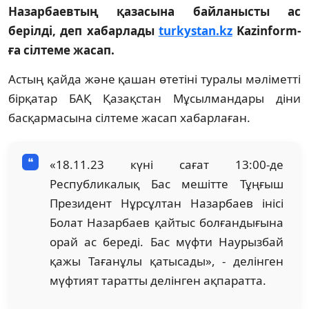
Назарбаевтың қазасына байланысты ас
берілді, деп хабарлады
turkystan.kz
Kazinform-
ға сілтеме жасап.
Астың қайда және қашан өтетіні туралы мәліметті
бірқатар БАҚ Қазақстан Мұсылмандары діни
басқармасына сілтеме жасап хабарлаған.
«18.11.23 күні сағат 13:00-де
Республикалық Бас мешітте Тұңғыш
Президент Нұрсұлтан Назарбаев інісі
Болат Назарбаев қайтыс болғандығына
орай ас береді. Бас мүфти Наурызбай
қажы Тағанұлы қатысады», - делінген
мүфтият таратты делінген ақпаратта.