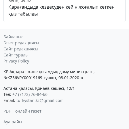
Бүгін, 09:52
Қарағандыда кездесуден кейін жоғалып кеткен
қыз табылды
Байланыс
Газет редакциясы
Сайт редакциясы
Сайт туралы
Privacy Policy
ҚР Ақпарат және қоғамдық даму министрлігі,
№KZ36VPY00019169 куәлігі, 08.01.2020 ж.
Астана қаласы, Қонаев көшесі, 12/1
Тел:
+7 (7172) 76-84-66
Email:
turkystan.kz@gmail.com
PDF | онлайн газет
Ауа райы