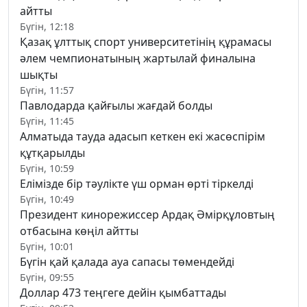
айтты
Бүгін, 12:18
Қазақ ұлттық спорт университетінің құрамасы
әлем чемпионатының жартылай финалына
шықты
Бүгін, 11:57
Павлодарда қайғылы жағдай болды
Бүгін, 11:45
Алматыда тауда адасып кеткен екі жасөспірім
құтқарылды
Бүгін, 10:59
Елімізде бір тәулікте үш орман өрті тіркелді
Бүгін, 10:49
Президент кинорежиссер Ардақ Әмірқұловтың
отбасына көңіл айтты
Бүгін, 10:01
Бүгін қай қалада ауа сапасы төмендейді
Бүгін, 09:55
Доллар 473 теңгеге дейін қымбаттады