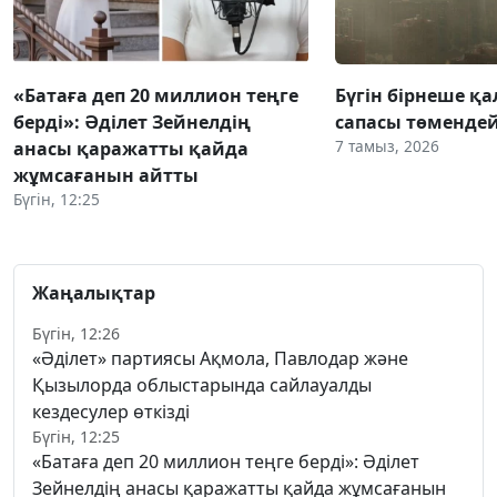
«Батаға деп 20 миллион теңге
Бүгін бірнеше қа
берді»: Әділет Зейнелдің
сапасы төмендей
7 тамыз, 2026
анасы қаражатты қайда
жұмсағанын айтты
Бүгін, 12:25
Жаңалықтар
Бүгін, 12:26
«Әділет» партиясы Ақмола, Павлодар және
Қызылорда облыстарында сайлауалды
кездесулер өткізді
Бүгін, 12:25
«Батаға деп 20 миллион теңге берді»: Әділет
Зейнелдің анасы қаражатты қайда жұмсағанын