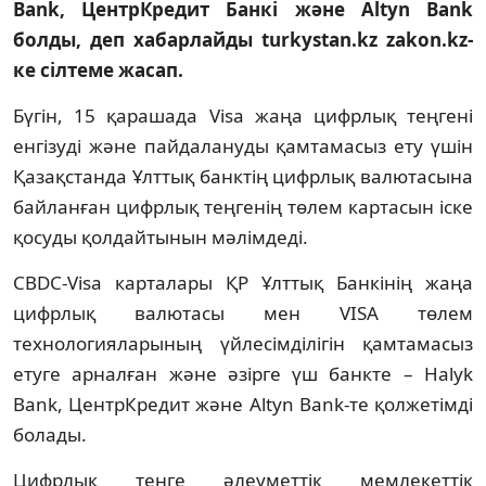
Bank, ЦентрКредит Банкі және Altyn Bank
болды, деп хабарлайды turkystan.kz zakon.kz-
ке сілтеме жасап.
Бүгін, 15 қарашада Visa жаңа цифрлық теңгені
енгізуді және пайдалануды қамтамасыз ету үшін
Қазақстанда Ұлттық банктің цифрлық валютасына
байланған цифрлық теңгенің төлем картасын іске
қосуды қолдайтынын мәлімдеді.
CBDC-Visa карталары ҚР Ұлттық Банкінің жаңа
цифрлық валютасы мен VISA төлем
технологияларының үйлесімділігін қамтамасыз
етуге арналған және әзірге үш банкте – Halyk
Bank, ЦентрКредит және Altyn Bank-те қолжетімді
болады.
Цифрлық теңге әлеуметтік мемлекеттік