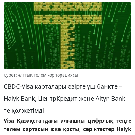
Сурет: Ұлттық төлем корпорациясы
CBDC-Visa карталары әзірге үш банкте –
Halyk Bank, ЦентрКредит және Altyn Bank-
те қолжетімді
Visa Қазақстандағы алғашқы цифрлық теңге
төлем картасын іске қосты, серіктестер Halyk