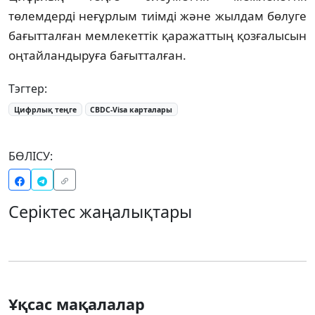
төлемдерді неғұрлым тиімді және жылдам бөлуге
бағытталған мемлекеттік қаражаттың қозғалысын
оңтайландыруға бағытталған.
Тэгтер:
Цифрлық теңге
CBDC-Visa карталары
БӨЛІСУ:
Серіктес жаңалықтары
Ұқсас мақалалар