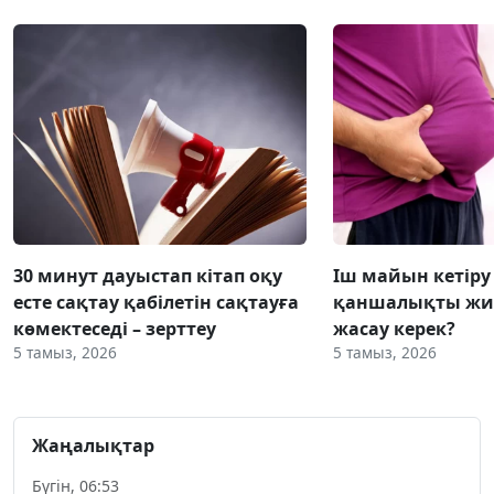
30 минут дауыстап кітап оқу
Іш майын кетіру
есте сақтау қабілетін сақтауға
қаншалықты жиі
көмектеседі – зерттеу
жасау керек?
5 тамыз, 2026
5 тамыз, 2026
Жаңалықтар
Бүгін, 06:53