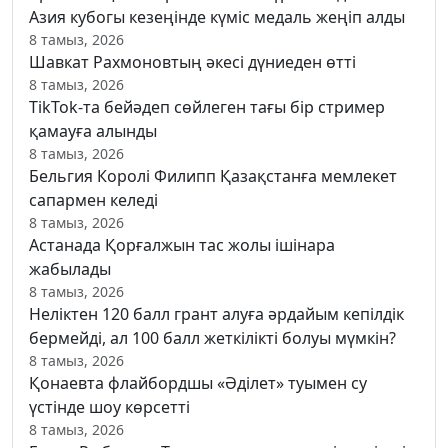
Азия кубогы кезеңінде күміс медаль жеңіп алды
8 тамыз, 2026
Шавкат Рахмоновтың әкесі дүниеден өтті
8 тамыз, 2026
TikTok-та бейәдеп сөйлеген тағы бір стример
қамауға алынды
8 тамыз, 2026
Бельгия Королі Филипп Қазақстанға мемлекет
сапармен келеді
8 тамыз, 2026
Астанада Қорғалжын тас жолы ішінара
жабылады
8 тамыз, 2026
Неліктен 120 балл грант алуға әрдайым кепілдік
бермейді, ал 100 балл жеткілікті болуы мүмкін?
8 тамыз, 2026
Қонаевта флайбордшы «Әділет» туымен су
үстінде шоу көрсетті
8 тамыз, 2026