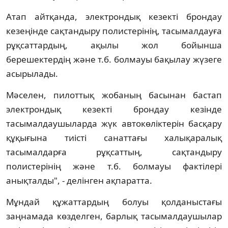
Атап айтқанда, электрондық кезекті брондау
кезеңінде сақтандыру полистерінің, тасымалдауға
рұқсаттардың, ақылы жол бойынша
берешектердің және т.б. болмауы бақылау жүзеге
асырылады.
Мәселен, пилоттық жобаның басынан бастап
электрондық кезекті брондау кезінде
тасымалдаушыларда жүк автокөліктерін басқару
құқығына тиісті санаттағы халықаралық
тасымалдарға рұқсаттың, сақтандыру
полистерінің және т.б. болмауы фактілері
анықталды", - делінген ақпаратта.
Мұндай құжаттардың болуы қолданыстағы
заңнамада көзделген, барлық тасымалдаушылар