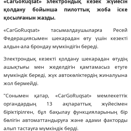
«CarGoRuqsat» электрондық кезек жүйесін
қолдану бойынша пилоттық жоба іске
қосылғанын жазды.
«CarGoRuqsat» тасымалдаушыларға Ресей
Федерациясымен шекарадан өту үшін кезекті
алдын-ала брондау мүмкіндігін береді.
Электрондық кезекті қолдану шекарадан өтудің
ашықтығы мен жеделдігін қамтамасыз етуге
мүмкіндік береді, жүк автокөліктердің жиналуына
жол бермейді.
"Сонымен қатар, «CarGoRuqsat» мемлекеттік
органдардың 13 ақпараттық жүйесімен
біріктірілген, бұл бақылау функцияларының бір
бөлігін автоматтандыруға және адами факторды
алып тастауға мүмкіндік берді.