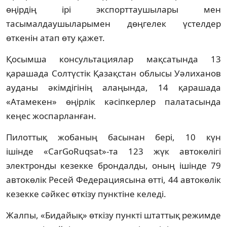
өңірдің ірі экспорттаушылары мен
тасымалдаушыларымен дөңгелек үстелдер
өткенін атап өту қажет.
Қосымша консультациялар мақсатында 13
қарашада Солтүстік Қазақстан облысы Уәлиханов
ауданы әкімдігінің алаңында, 14 қарашада
«Атамекен» өңірлік кәсіпкерлер палатасында
кеңес жоспарланған.
Пилоттық жобаның басынан бері, 10 күн
ішінде «CarGoRuqsat»-та 123 жүк автокөлігі
электронды кезекке брондалды, оның ішінде 79
автокөлік Ресей Федерациясына өтті, 44 автокөлік
кезекке сәйкес өткізу пунктіне келеді.
Жалпы, «Бидайық» өткізу пункті штаттық режимде