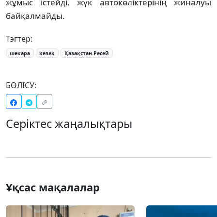
жұмыс істейді, жүк автокөліктерінің жиналуы
байқалмайды.
Тэгтер:
шекара
кезек
Қазақстан-Ресей
БӨЛІСУ:
Серіктес жаңалықтары
Ұқсас мақалалар