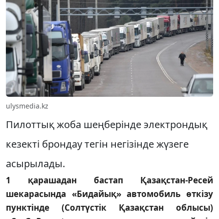
ulysmedia.kz
Пилоттық жоба шеңберінде электрондық
кезекті брондау тегін негізінде жүзеге
асырылады.
1 қарашадан бастап Қазақстан-Ресей
шекарасында «Бидайық» автомобиль өткізу
пунктінде (Солтүстік Қазақстан облысы)