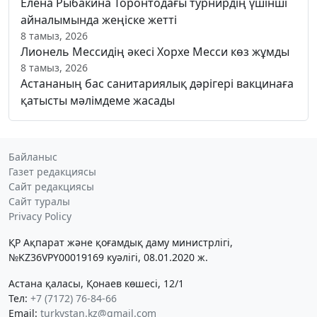
Елена Рыбакина Торонтодағы турнирдің үшінші
айналымында жеңіске жетті
8 тамыз, 2026
Лионель Мессидің әкесі Хорхе Месси көз жұмды
8 тамыз, 2026
Астананың бас санитариялық дәрігері вакцинаға
қатысты мәлімдеме жасады
Байланыс
Газет редакциясы
Сайт редакциясы
Сайт туралы
Privacy Policy
ҚР Ақпарат және қоғамдық даму министрлігі,
№KZ36VPY00019169 куәлігі, 08.01.2020 ж.
Астана қаласы, Қонаев көшесі, 12/1
Тел:
+7 (7172) 76-84-66
Email:
turkystan.kz@gmail.com