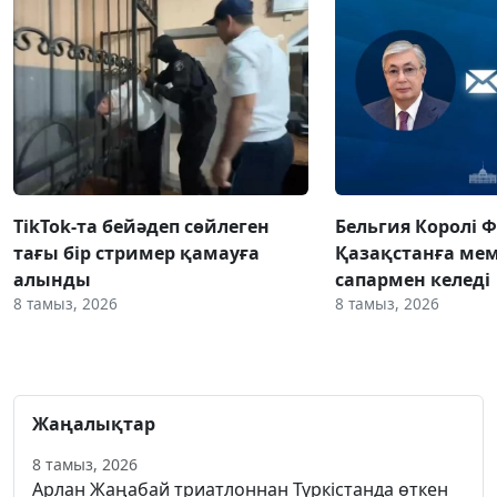
TikTok-та бейәдеп сөйлеген
Бельгия Королі 
тағы бір стример қамауға
Қазақстанға ме
алынды
сапармен келеді
8 тамыз, 2026
8 тамыз, 2026
Жаңалықтар
8 тамыз, 2026
Арлан Жаңабай триатлоннан Түркістанда өткен