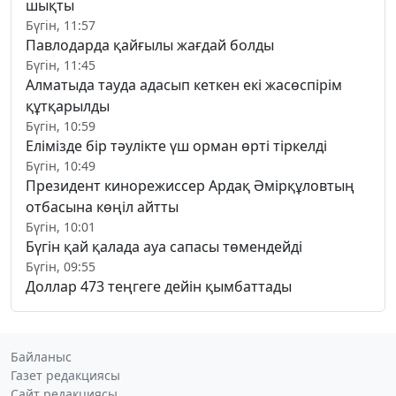
шықты
Бүгін, 11:57
Павлодарда қайғылы жағдай болды
Бүгін, 11:45
Алматыда тауда адасып кеткен екі жасөспірім
құтқарылды
Бүгін, 10:59
Елімізде бір тәулікте үш орман өрті тіркелді
Бүгін, 10:49
Президент кинорежиссер Ардақ Әмірқұловтың
отбасына көңіл айтты
Бүгін, 10:01
Бүгін қай қалада ауа сапасы төмендейді
Бүгін, 09:55
Доллар 473 теңгеге дейін қымбаттады
Байланыс
Газет редакциясы
Сайт редакциясы