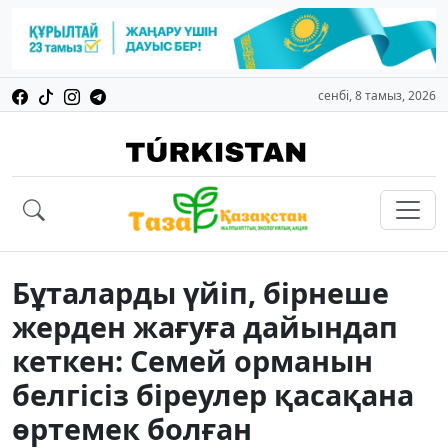
сенбі, 8 тамыз, 2026
Бұталарды үйіп, бірнеше
жерден жағуға дайындап
кеткен: Семей орманын
белгісіз біреулер қасақана
өртемек болған