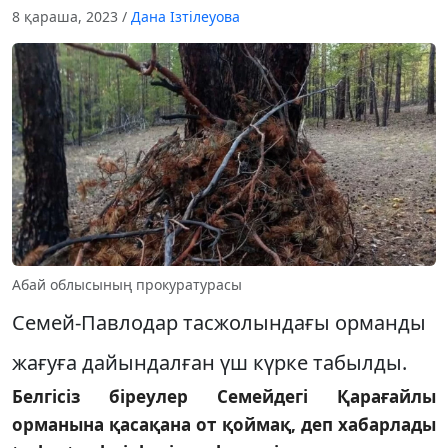
8 қараша, 2023
/
Дана Ізтілеуова
Абай облысының прокуратурасы
Семей-Павлодар тасжолындағы орманды
жағуға дайындалған үш күрке табылды.
Белгісіз біреулер Семейдегі Қарағайлы
орманына қасақана от қоймақ, деп хабарлады