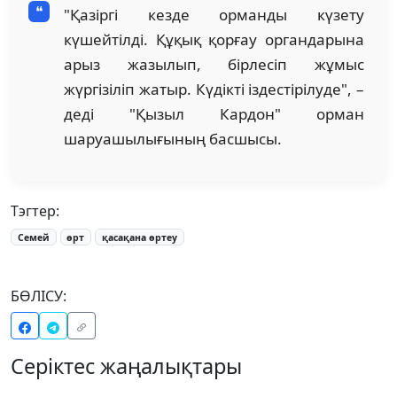
"Қазіргі кезде орманды күзету
күшейтілді. Құқық қорғау органдарына
арыз жазылып, бірлесіп жұмыс
жүргізіліп жатыр. Күдікті іздестірілуде", –
деді "Қызыл Кардон" орман
шаруашылығының басшысы.
Тэгтер:
Семей
өрт
қасақана өртеу
БӨЛІСУ:
Серіктес жаңалықтары