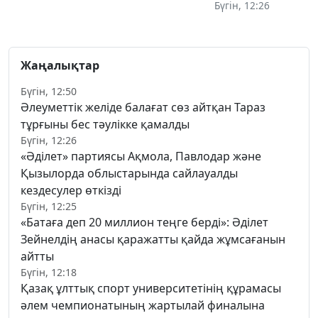
Бүгін, 12:26
Жаңалықтар
Бүгін, 12:50
Әлеуметтік желіде балағат сөз айтқан Тараз
тұрғыны бес тәулікке қамалды
Бүгін, 12:26
«Әділет» партиясы Ақмола, Павлодар және
Қызылорда облыстарында сайлауалды
кездесулер өткізді
Бүгін, 12:25
«Батаға деп 20 миллион теңге берді»: Әділет
Зейнелдің анасы қаражатты қайда жұмсағанын
айтты
Бүгін, 12:18
Қазақ ұлттық спорт университетінің құрамасы
әлем чемпионатының жартылай финалына