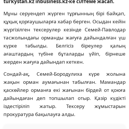
turkystan.kz inbusiness.kz-ке сілтеме жасап.
Мұны серуендеп жүрген тұрғынның бірі байқап,
құқық қорғаушыларға хабар берген. Осыдан кейін
жүргізілген тексерулер кезінде Семей-Павлодар
тасжолындағы орманды жағуға дайындалған үш
күрке табылды. Белгісіз біреулер қалың
ағаштардың түбіне бұталарды үйіп, бірнеше
жерден жағуға дайындап кеткен.
Сондай-ақ, Семей-Бородулиха күре жолына
жақын орман аумағынан табылған. Мамандар
қаскөйлер орманға екі жағынан бірдей от қоюға
дайындаған деп топшылап отыр. Қазір күдікті
іздестіріліп жатыр. Тексеру жұмыстарын
прокуратура бақылауға алды.