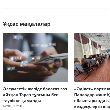
Ұқсас мақалалар
Әлеуметтік желіде балағат сөз
«Әділет» партия
айтқан Тараз тұрғыны бес
Павлодар және 
тәулікке қамалды
облыстарында с
Бүгін, 12:50
кездесулер өткіз