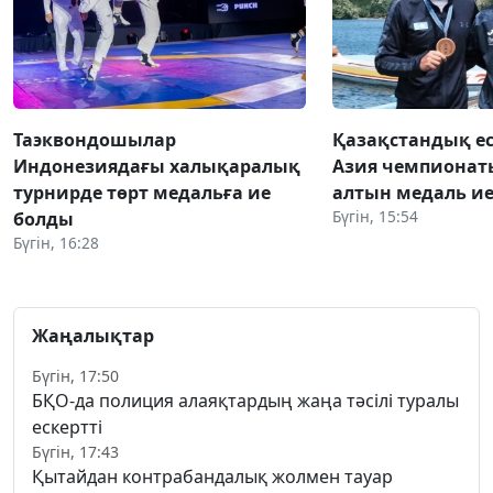
Таэквондошылар
Қазақстандық е
Индонезиядағы халықаралық
Азия чемпионат
турнирде төрт медальға ие
алтын медаль ие
Бүгін, 15:54
болды
Бүгін, 16:28
Жаңалықтар
Бүгін, 17:50
БҚО-да полиция алаяқтардың жаңа тәсілі туралы
ескертті
Бүгін, 17:43
Қытайдан контрабандалық жолмен тауар