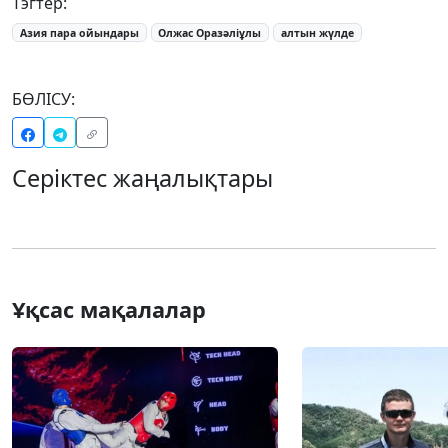
Тэгтер:
Азия пара ойындары
Олжас Оразәліұлы
алтын жүлде
БӨЛІСУ:
Серіктес жаңалықтары
Ұқсас мақалалар