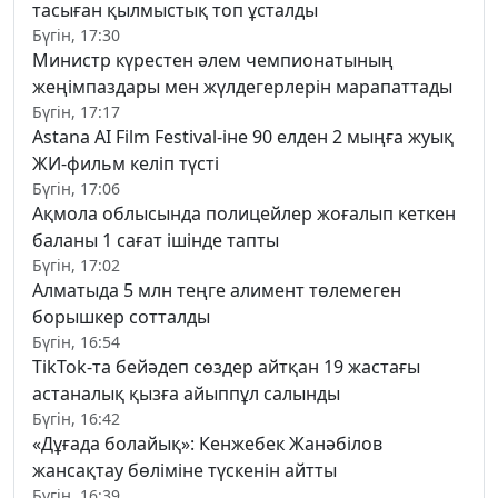
тасыған қылмыстық топ ұсталды
Бүгін, 17:30
Министр күрестен әлем чемпионатының
жеңімпаздары мен жүлдегерлерін марапаттады
Бүгін, 17:17
Astana AI Film Festival-іне 90 елден 2 мыңға жуық
ЖИ-фильм келіп түсті
Бүгін, 17:06
Ақмола облысында полицейлер жоғалып кеткен
баланы 1 сағат ішінде тапты
Бүгін, 17:02
Алматыда 5 млн теңге алимент төлемеген
борышкер сотталды
Бүгін, 16:54
TikTok-та бейәдеп сөздер айтқан 19 жастағы
астаналық қызға айыппұл салынды
Бүгін, 16:42
«Дұғада болайық»: Кенжебек Жанәбілов
жансақтау бөліміне түскенін айтты
Бүгін, 16:39