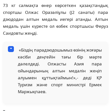
73 кг салмақта өнер көрсеткен қазақстандық
спортшы Олжас Оразәліұлы (J2 санаты) пара
дзюдодан алтын медаль иегері атанды. Алтын
медаль үшін күресте ол өзбек спортшысы Феруз
Саидовты жеңді.
«Біздің парадзюдошымыз өзінің жоғары
кәсіби деңгейін тағы бір мәрте
дәлелдеді. Олжасты Азия пара
ойындарының алтын медалін жеңіп
алуымен құттықтаймын!»,- деді ҚР
Туризм және спорт министрі Ермек
Маржықпаев.