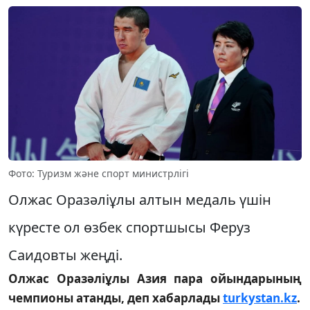
Фото: Туризм және спорт министрлігі
Олжас Оразәліұлы алтын медаль үшін
күресте ол өзбек спортшысы Феруз
Саидовты жеңді.
Олжас Оразәліұлы Азия пара ойындарының
чемпионы атанды, деп хабарлады
turkystan.kz
.