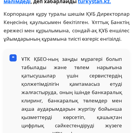
мәлімдеді
, деп хабарлайды
turkystan.kz.
Корпорация құру туралы шешім ҚҰБ Директорлар
Кеңесінің қаулысымен бекітілген. Ұлттық Банктің
ережесі мен құрылымына, сондай-ақ ҚҰБ еншілес
ұйымдарының құрамына тиісті өзгеріс енгізілді.
ҰТК ҚБЕО-ның заңды мұрагері болып
табылады және төлем нарығына
қатысушылар үшін сервистердің
қолжетімділігін қамтамасыз етуді
жалғастыруда, оның ішінде банкаралық
клиринг, банкаралық төлемдер мен
ақша аударымдарын жүргізу бойынша
қызметтерді көрсетіп, қашықтан
цифрлық сәйкестендіруді жүзеге