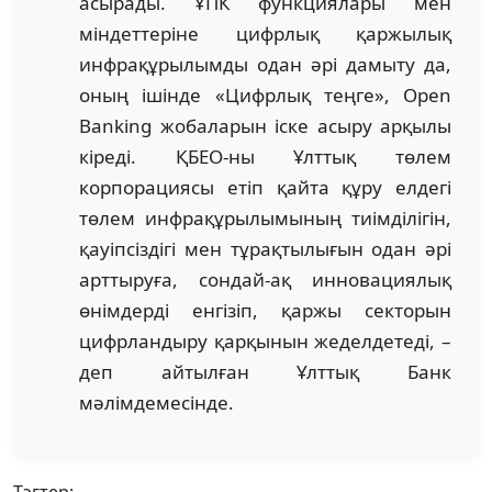
асырады. ҰПК функциялары мен
міндеттеріне цифрлық қаржылық
инфрақұрылымды одан әрі дамыту да,
оның ішінде «Цифрлық теңге», Open
Banking жобаларын іске асыру арқылы
кіреді. ҚБЕО-ны Ұлттық төлем
корпорациясы етіп қайта құру елдегі
төлем инфрақұрылымының тиімділігін,
қауіпсіздігі мен тұрақтылығын одан әрі
арттыруға, сондай-ақ инновациялық
өнімдерді енгізіп, қаржы секторын
цифрландыру қарқынын жеделдетеді, –
деп айтылған Ұлттық Банк
мәлімдемесінде.
Тэгтер: