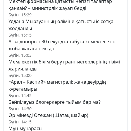
Мектеп формасына қатысты негізгі талаптар
қандай? – министрлік жауап берді
Бүгін, 15:29
Ұлдана Мырзуанның өліміне қатысты іс сотқа
жолданды
Бүгін, 15:15
Ағза донорын 30 секундта табуға көмектесетін
жоба жасаған екі дос
Бүгін, 15:03
Мемлекеттік білім беру грант иегерлерінің тізімі
жарияланды
Бүгін, 15:00
«Арал – Каспий» магистралі: жаңа дәуірдің
күретамыры
Бүгін, 14:45
Бейпілауыз блогерлерге тыйым бар ма?
Бүгін, 14:30
Өр мінезді Өтежан (Шатақ шайыр)
Бүгін, 14:15
Мұң мұнарасы