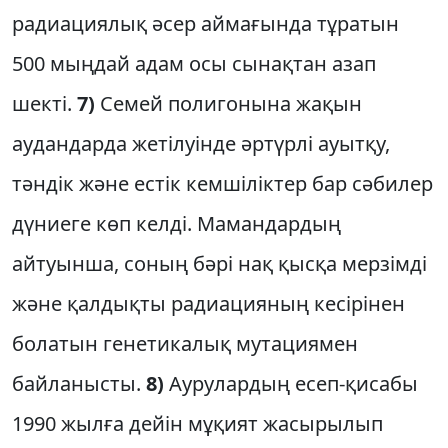
радиациялық әсер аймағында тұратын
500 мыңдай адам осы сынақтан азап
шекті.
7)
Семей полигонына жақын
аудандарда жетілуінде әртүрлі ауытқу,
тәндік және естік кемшіліктер бар сәбилер
дүниеге көп келді. Мамандардың
айтуынша, соның бәрі нақ қысқа мерзімді
және қалдықты радиацияның кесірінен
болатын генетикалық мутациямен
байланысты.
8)
Аурулардың есеп-қисабы
1990 жылға дейін мұқият жасырылып