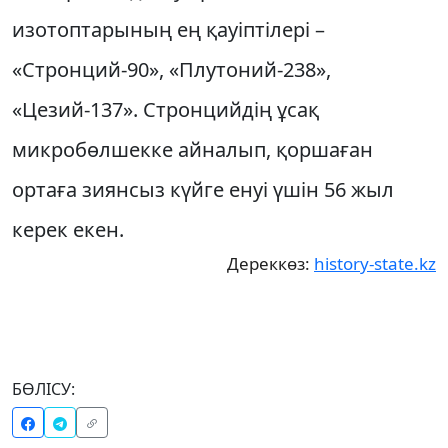
изотоптарының ең қауіптілері –
«Стронций-90», «Плутоний-238»,
«Цезий-137». Стронцийдің ұсақ
микробөлшекке айналып, қоршаған
ортаға зиянсыз күйге енуі үшін 56 жыл
керек екен.
Дереккөз:
history-state.kz
БӨЛІСУ: