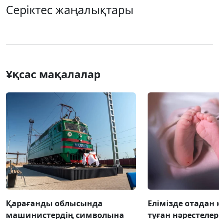
Серіктес жаңалықтары
Ұқсас мақалалар
Қарағанды облысында
Елімізде отадан 
машинистердің символына
туған нәрестелер