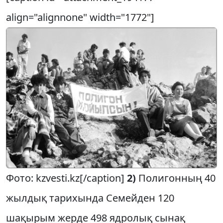
align="alignnone" width="1772"]
Фото: kzvesti.kz[/caption]
2)
Полигонның 40
жылдық тарихында Семейден 120
шақырым жерде 498 ядролық сынақ