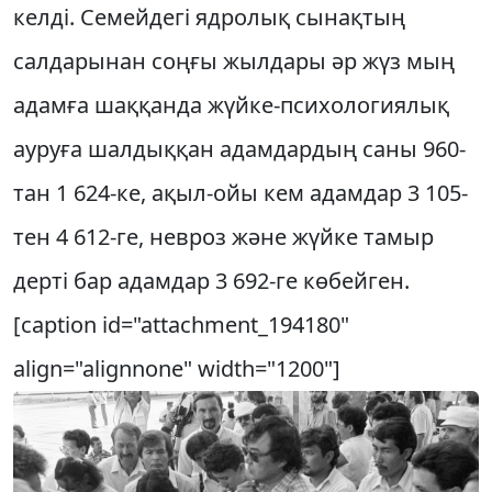
келді. Семейдегі ядролық сынақтың
салдарынан соңғы жылдары әр жүз мың
адамға шаққанда жүйке-психологиялық
ауруға шалдыққан адамдардың саны 960-
тан 1 624-ке, ақыл-ойы кем адамдар 3 105-
тен 4 612-ге, невроз және жүйке тамыр
дерті бар адамдар 3 692-ге көбейген.
[caption id="attachment_194180"
align="alignnone" width="1200"]