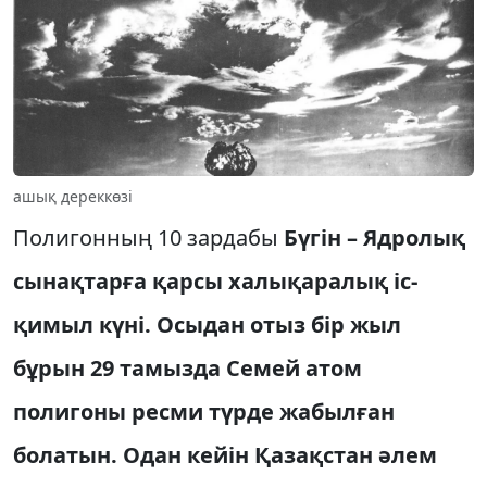
ашық дереккөзі
Полигонның 10 зардабы
Бүгін – Ядролық
сынақтарға қарсы халықаралық іс-
қимыл күні. Осыдан отыз бір жыл
бұрын 29 тамызда Семей атом
полигоны ресми түрде жабылған
болатын. Одан кейін Қазақстан әлем