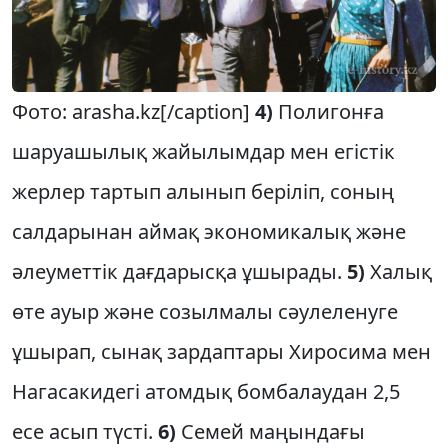
Фото: arasha.kz[/caption]
4)
Полигонға
шаруашылық жайылымдар мен егістік
жерлер тартып алынып беріліп, соның
салдарынан аймақ экономикалық және
әлеуметтік дағдарысқа ұшырады.
5)
Халық
өте ауыр және созылмалы сәулеленуге
ұшырап, сынақ зардаптары Хиросима мен
Нагасакидегі атомдық бомбалаудан 2,5
есе асып түсті.
6)
Семей маңындағы