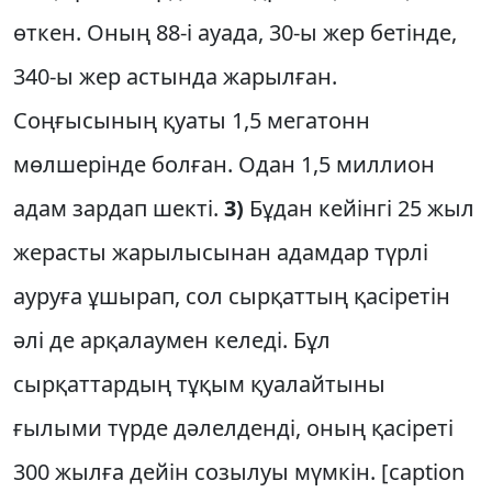
өткен. Оның 88-і ауада, 30-ы жер бетінде,
340-ы жер астында жарылған.
Соңғысының қуаты 1,5 мегатонн
мөлшерінде болған. Одан 1,5 миллион
адам зардап шекті.
3)
Бұдан кейінгі 25 жыл
жерасты жарылысынан адамдар түрлі
ауруға ұшырап, сол сырқаттың қасіретін
әлі де арқалаумен келеді. Бұл
сырқаттардың тұқым қуалайтыны
ғылыми түрде дәлелденді, оның қасіреті
300 жылға дейін созылуы мүмкін. [caption