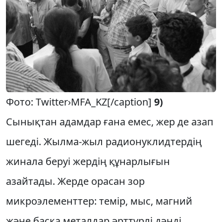
Фото: Twitter›MFA_KZ[/caption]
9)
Сынықтан адамдар ғана емес, жер де азап
шегеді. Жылма-жыл радионуклидтердің
жинала беруі жердің құнарлығын
азайтады. Жерде орасан зор
микроэлементтер: темір, мыс, магний
және басқа металдар әрттүрлі дәнді