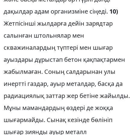
дақылдар адам организміне сіңеді.
10)
Жетпісінші жылдарға дейін зарядтар
салынған штольнялар мен
скважиналардың түптері мен шығар
ауыздары дұрыстап бетон қақпақтармен
жабылмаған. Соның салдарынан улы
инертті газдар, ауыр металдар, басқа да
радиациялық заттар жер бетіне жайылды.
Мұны мамандардың өздері де жоққа
шығармайды. Сынақ кезінде бөлініп
шығар зиянды ауыр металл