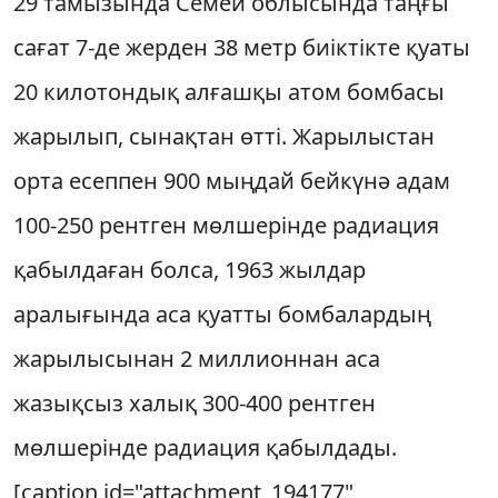
29 тамызында Семей облысында таңғы
сағат 7-де жерден 38 метр биіктікте қуаты
20 килотондық алғашқы атом бомбасы
жарылып, сынақтан өтті. Жарылыстан
орта есеппен 900 мыңдай бейкүнә адам
100-250 рентген мөлшерінде радиация
қабылдаған болса, 1963 жылдар
аралығында аса қуатты бомбалардың
жарылысынан 2 миллионнан аса
жазықсыз халық 300-400 рентген
мөлшерінде радиация қабылдады.
[caption id="attachment_194177"