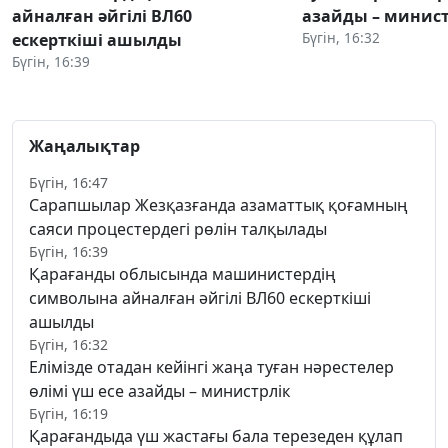
айналған әйгілі ВЛ60
азайды – минист
Бүгін, 16:32
ескерткіші ашылды
Бүгін, 16:39
Жаңалықтар
Бүгін, 16:47
Сарапшылар Жезқазғанда азаматтық қоғамның
саяси процестердегі рөлін талқылады
Бүгін, 16:39
Қарағанды облысында машинистердің
символына айналған әйгілі ВЛ60 ескерткіші
ашылды
Бүгін, 16:32
Елімізде отадан кейінгі жаңа туған нәрестелер
өлімі үш есе азайды – министрлік
Бүгін, 16:19
Қарағандыда үш жастағы бала терезеден құлап