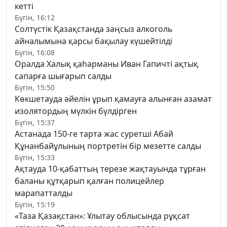
кетті
Бүгін, 16:12
Солтүстік Қазақстанда заңсыз алкоголь
айналымына қарсы бақылау күшейтілді
Бүгін, 16:08
Оралда Халық қаһарманы Иван Гапичті ақтық
сапарға шығарып салды
Бүгін, 15:50
Көкшетауда әйелін ұрып қамауға алынған азамат
изолятордың мүлкін бүлдірген
Бүгін, 15:37
Астанада 150-ге тарта жас суретші Абай
Құнанбайұлының портретін бір мезетте салды
Бүгін, 15:33
Ақтауда 10-қабаттың терезе жақтауында тұрған
баланы құтқарып қалған полицейлер
марапатталды
Бүгін, 15:19
«Таза Қазақстан»: Ұлытау облысында рұқсат