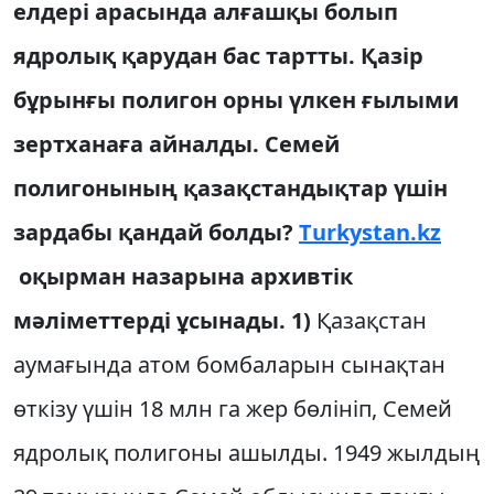
елдері арасында алғашқы болып
ядролық қарудан бас тартты. Қазір
бұрынғы полигон орны үлкен ғылыми
зертханаға айналды. Семей
полигонының қазақстандықтар үшін
зардабы қандай болды?
Тurkystan.kz
оқырман назарына архивтік
мәліметтерді ұсынады.
1)
Қазақстан
аумағында атом бомбаларын сынақтан
өткізу үшін 18 млн га жер бөлініп, Семей
ядролық полигоны ашылды. 1949 жылдың